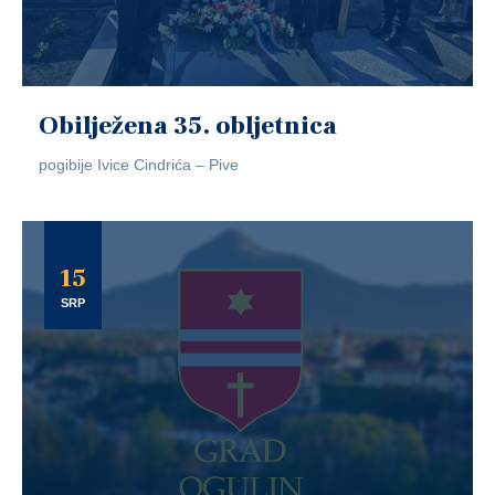
Obilježena 35. obljetnica
pogibije Ivice Cindrića – Pive
15
SRP