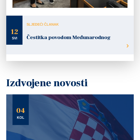
SLJEDEĆI ČLANAK
12
Čestitka povodom Međunarodnog
SVI
Izdvojene novosti
04
KOL