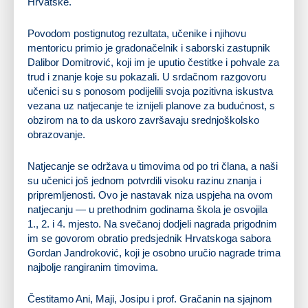
Hrvatske.
Povodom postignutog rezultata, učenike i njihovu
mentoricu primio je gradonačelnik i saborski zastupnik
Dalibor Domitrović, koji im je uputio čestitke i pohvale za
trud i znanje koje su pokazali. U srdačnom razgovoru
učenici su s ponosom podijelili svoja pozitivna iskustva
vezana uz natjecanje te iznijeli planove za budućnost, s
obzirom na to da uskoro završavaju srednjoškolsko
obrazovanje.
Natjecanje se održava u timovima od po tri člana, a naši
su učenici još jednom potvrdili visoku razinu znanja i
pripremljenosti. Ovo je nastavak niza uspjeha na ovom
natjecanju — u prethodnim godinama škola je osvojila
1., 2. i 4. mjesto. Na svečanoj dodjeli nagrada prigodnim
im se govorom obratio predsjednik Hrvatskoga sabora
Gordan Jandroković, koji je osobno uručio nagrade trima
najbolje rangiranim timovima.
Čestitamo Ani, Maji, Josipu i prof. Gračanin na sjajnom