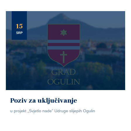
15
SRP
Poziv za uključivanje
u projekt „Svjetlo nade” Udruge slijepih Ogulin