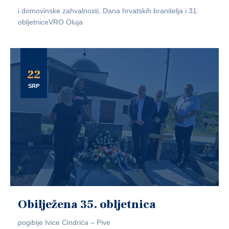
i domovinske zahvalnosti, Dana hrvatskih branitelja i 31.
obljetniceVRO Oluja
22
SRP
Obilježena 35. obljetnica
pogibije Ivice Cindrića – Pive