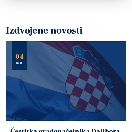
Izdvojene novosti
04
KOL
Čestitka gradonačelnika Dalibora