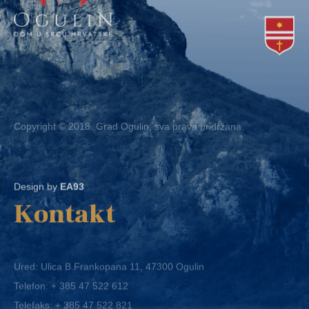
Copyright © 2018. Grad Ogulin, sva prava pridržana.
Design by
EA93
Kontakt
Ured: Ulica B.Frankopana 11, 47300 Ogulin
Telefon:
+ 385 47 522 612
Telefaks:
+ 385 47 522 821
E-mail:
grad-ogulin@ogulin.hr