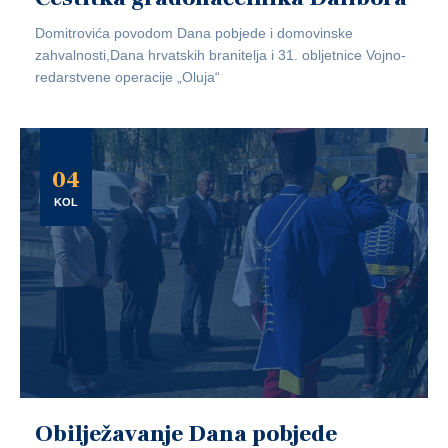
Domitrovića povodom Dana pobjede i domovinske
zahvalnosti,Dana hrvatskih branitelja i 31. obljetnice Vojno-
redarstvene operacije „Oluja“
04
KOL
Obilježavanje Dana pobjede