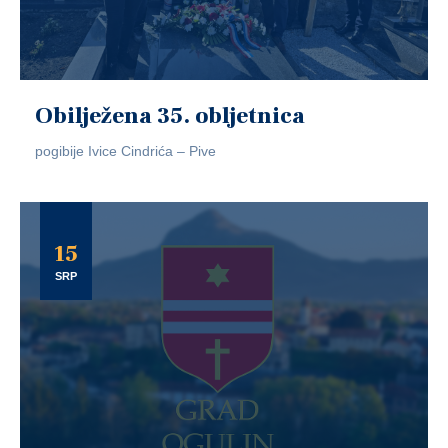
Obilježena 35. obljetnica
pogibije Ivice Cindrića – Pive
15
SRP