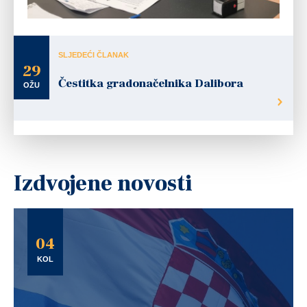
SLJEDEĆI ČLANAK
29
Čestitka gradonačelnika Dalibora
OŽU
Izdvojene novosti
04
KOL