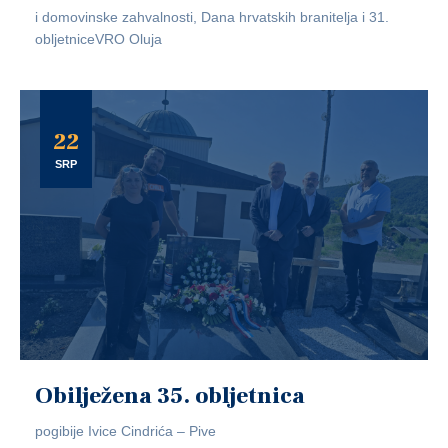
i domovinske zahvalnosti, Dana hrvatskih branitelja i 31.
obljetniceVRO Oluja
22
SRP
Obilježena 35. obljetnica
pogibije Ivice Cindrića – Pive