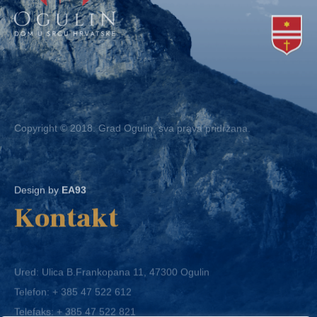
Copyright © 2018. Grad Ogulin, sva prava pridržana.
Design by
EA93
Kontakt
Ured: Ulica B.Frankopana 11, 47300 Ogulin
Telefon:
+ 385 47 522 612
Telefaks:
+ 385 47 522 821
E-mail:
grad-ogulin@ogulin.hr