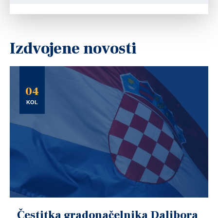
Izdvojene novosti
04
KOL
Čestitka gradonačelnika Dalibora