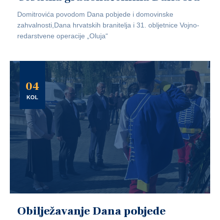
Domitrovića povodom Dana pobjede i domovinske
zahvalnosti,Dana hrvatskih branitelja i 31. obljetnice Vojno-
redarstvene operacije „Oluja“
04
KOL
Obilježavanje Dana pobjede