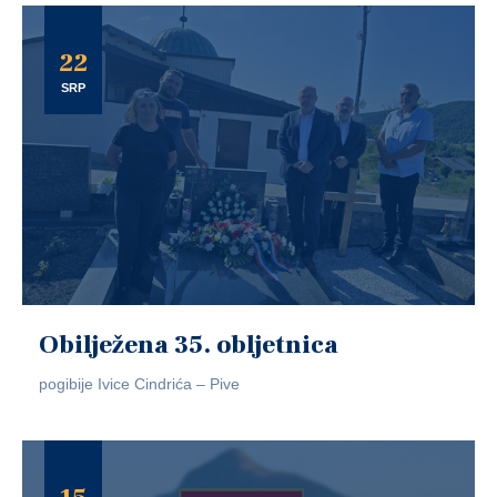
22
SRP
Obilježena 35. obljetnica
pogibije Ivice Cindrića – Pive