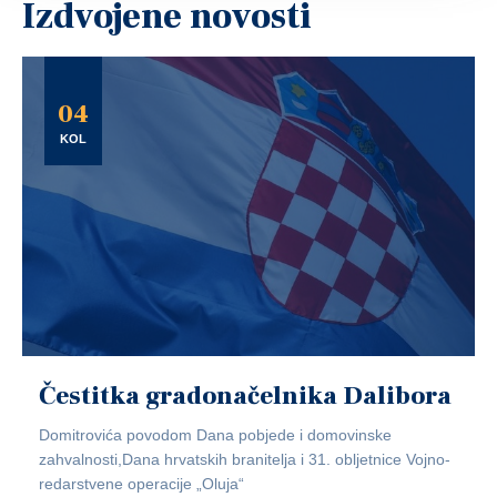
Izdvojene novosti
04
KOL
Čestitka gradonačelnika Dalibora
Domitrovića povodom Dana pobjede i domovinske
zahvalnosti,Dana hrvatskih branitelja i 31. obljetnice Vojno-
redarstvene operacije „Oluja“