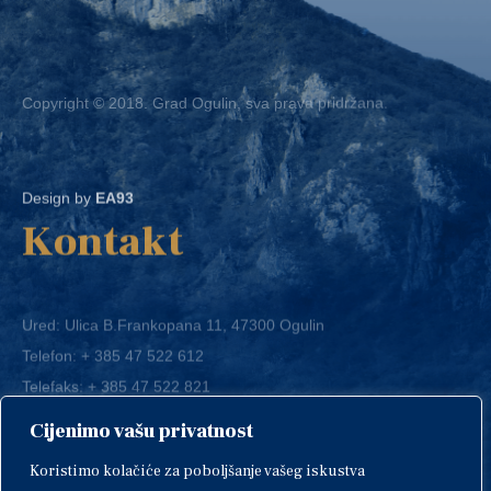
Copyright © 2018. Grad Ogulin, sva prava pridržana.
Design by
EA93
Kontakt
Ured: Ulica B.Frankopana 11, 47300 Ogulin
Telefon:
+ 385 47 522 612
Telefaks:
+ 385 47 522 821
E-mail:
grad-ogulin@ogulin.hr
Cijenimo vašu privatnost
OIB: 58264108511
Koristimo kolačiće za poboljšanje vašeg iskustva
IBAN: HR1424020061829700009