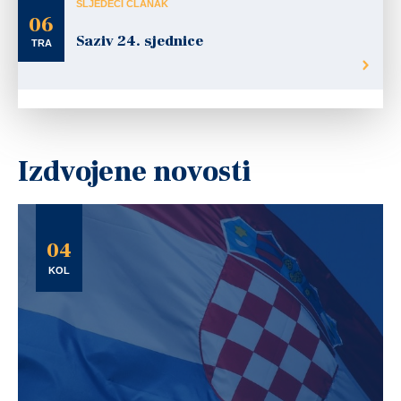
SLJEDEĆI ČLANAK
06
Saziv 24. sjednice
TRA
Izdvojene novosti
04
KOL