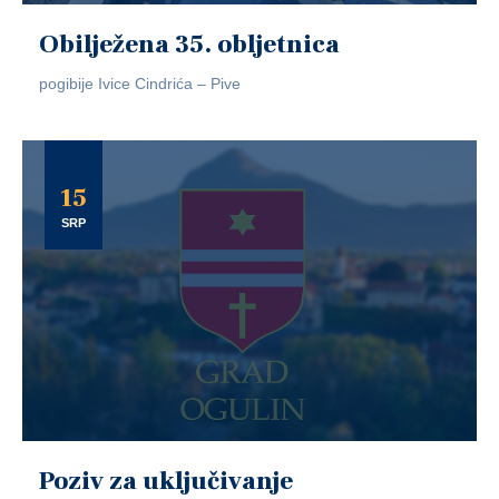
Obilježena 35. obljetnica
pogibije Ivice Cindrića – Pive
15
SRP
Poziv za uključivanje