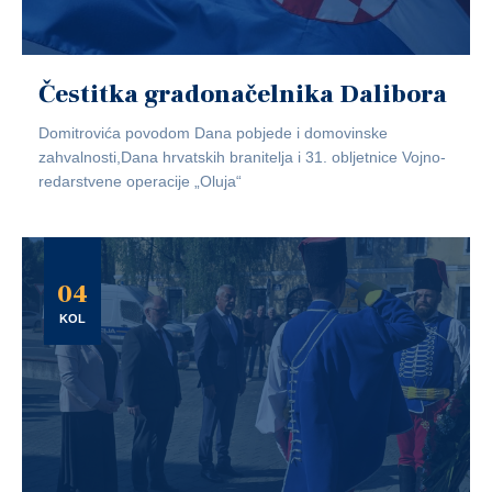
Čestitka gradonačelnika Dalibora
Domitrovića povodom Dana pobjede i domovinske
zahvalnosti,Dana hrvatskih branitelja i 31. obljetnice Vojno-
redarstvene operacije „Oluja“
04
KOL