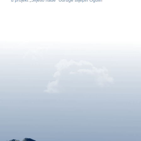
u projekt „Svjetlo nade” Udruge slijepih Ogulin