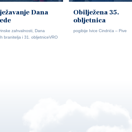
ježavanje Dana
Obilježena 35.
jede
obljetnica
inske zahvalnosti, Dana
pogibije Ivice Cindrića – Pive
ih branitelja i 31. obljetniceVRO