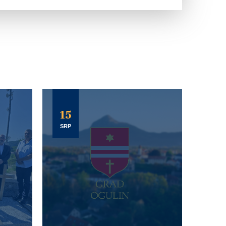
15
SRP