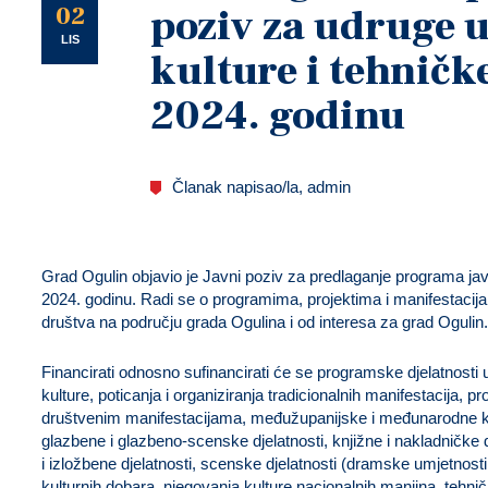
U
02
poziv za udruge 
LIS
kulture i tehničk
2024. godinu
Članak napisao/la, admin
Grad Ogulin objavio je Javni poziv za predlaganje programa javni
2024. godinu. Radi se o programima, projektima i manifestacija
društva na području grada Ogulina i od interesa za grad Ogulin.
Financirati odnosno sufinancirati će se programske djelatnosti 
kulture, poticanja i organiziranja tradicionalnih manifestacija, p
društvenim manifestacijama, međužupanijske i međunarodne ku
glazbene i glazbeno-scenske djelatnosti, knjižne i nakladničke dj
i izložbene djelatnosti, scenske djelatnosti (dramske umjetnosti,
kulturnih dobara, njegovanja kulture nacionalnih manjina, tehni