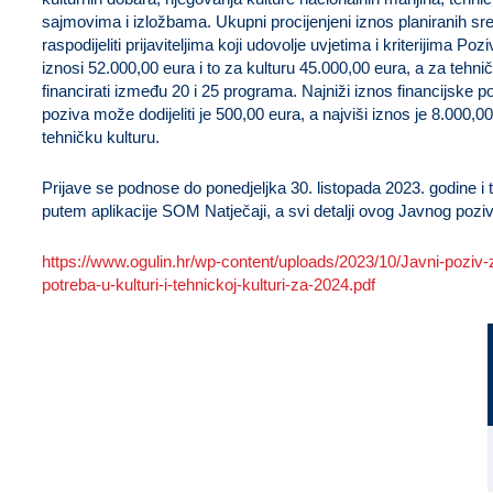
sajmovima i izložbama. Ukupni procijenjeni iznos planiranih sre
raspodijeliti prijaviteljima koji udovolje uvjetima i kriterijima Poz
iznosi 52.000,00 eura i to za kulturu 45.000,00 eura, a za tehni
financirati između 20 i 25 programa. Najniži iznos financijske 
poziva može dodijeliti je 500,00 eura, a najviši iznos je 8.000,0
tehničku kulturu.
Prijave se podnose do ponedjeljka 30. listopada 2023. godine i 
putem aplikacije SOM Natječaji, a svi detalji ovog Javnog pozi
https://www.ogulin.hr/wp-content/uploads/2023/10/Javni-poziv-
potreba-u-kulturi-i-tehnickoj-kulturi-za-2024.pdf