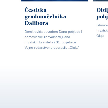
Čestitka
Obil
gradonačelnika
pob
Dalibora
i domov
hrvatsk
Domitrovića povodom Dana pobjede i
Oluja
domovinske zahvalnosti,Dana
hrvatskih branitelja i 31. obljetnice
Vojno-redarstvene operacije „Oluja“