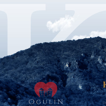
Ur
Te
Te