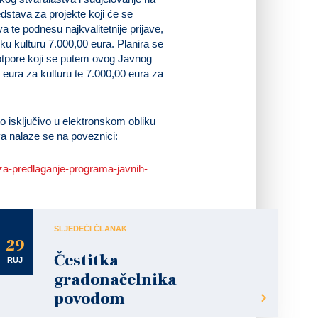
dstava za projekte koji će se
iva te podnesu najkvalitetnije prijave,
čku kulturu 7.000,00 eura. Planira se
potpore koji se putem ovog Javnog
0 eura za kulturu te 7.000,00 eura za
to isključivo u elektronskom obliku
va nalaze se na poveznici:
za-predlaganje-programa-javnih-
SLJEDEĆI ČLANAK
29
Čestitka
RUJ
gradonačelnika
povodom