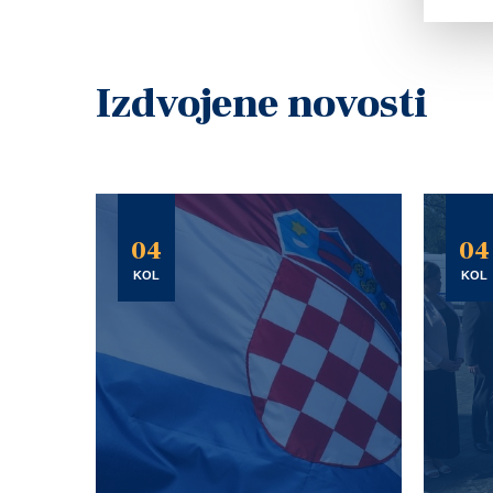
Izdvojene novosti
04
04
KOL
KOL