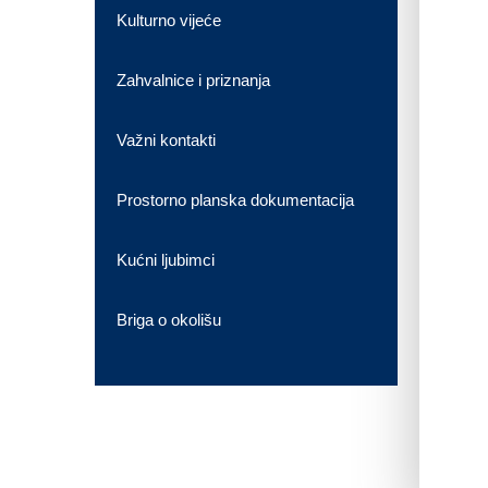
Kulturno vijeće
Zahvalnice i priznanja
Važni kontakti
Prostorno planska dokumentacija
Kućni ljubimci
Briga o okolišu