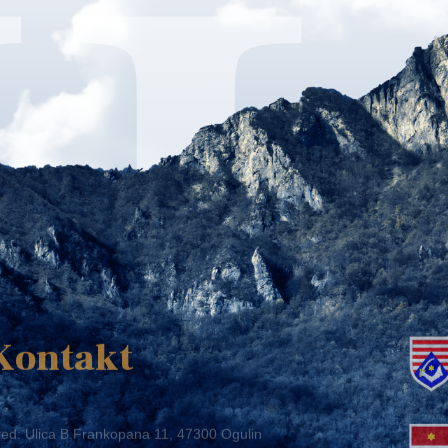
K
Kontakt
ed: Ulica B.Frankopana 11, 47300 Ogulin
lefon:
+ 385 47 522 612
lefaks:
+ 385 47 522 821