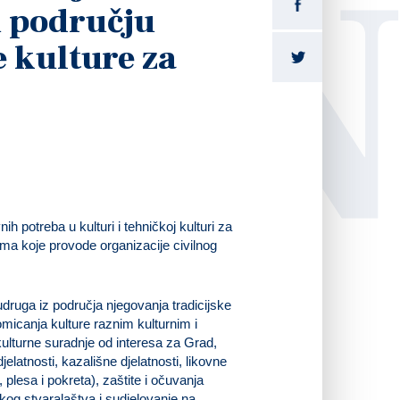
LI
u području
e kulture za
h potreba u kulturi i tehničkoj kulturi za
ma koje provode organizacije civilnog
udruga iz područja njegovanja tradicijske
romicanja kulture raznim kulturnim i
lturne suradnje od interesa za Grad,
elatnosti, kazališne djelatnosti, likovne
 plesa i pokreta), zaštite i očuvanja
čkog stvaralaštva i sudjelovanje na