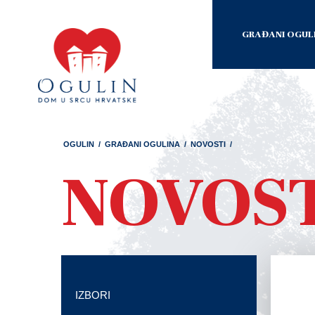
GRAĐANI OGUL
OGULIN
/
GRAĐANI OGULINA
/
NOVOSTI
/
NOVOS
IZBORI