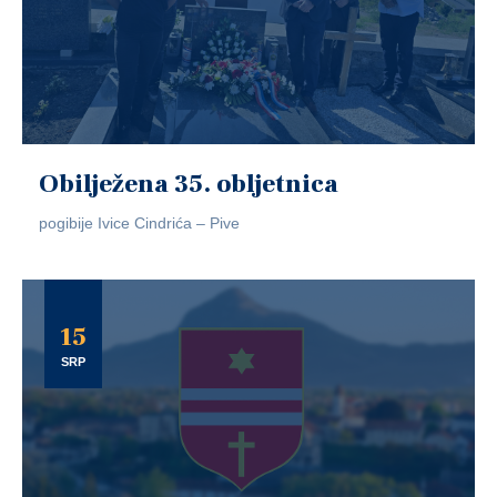
Obilježena 35. obljetnica
pogibije Ivice Cindrića – Pive
15
SRP