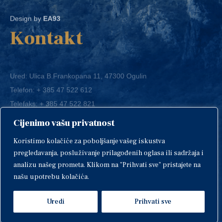
Design by
EA93
Kontakt
Ured: Ulica B.Frankopana 11, 47300 Ogulin
Telefon:
+ 385 47 522 612
Telefaks:
+ 385 47 522 821
E-mail:
grad-ogulin@ogulin.hr
Cijenimo vašu privatnost
OIB: 58264108511
Koristimo kolačiće za poboljšanje vašeg iskustva
IBAN: HR1424020061829700009
pregledavanja, posluživanje prilagođenih oglasa ili sadržaja i
analizu našeg prometa. Klikom na "Prihvati sve" pristajete na
našu upotrebu kolačića.
Uredi
Prihvati sve