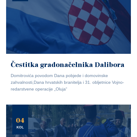
Čestitka gradonačelnika Dalibora
Domitrovića povodom Dana pobjede i domovinske
zahvalnosti,Dana hrvatskih branitelja i 31. obljetnice Vojno-
redarstvene operacije „Oluja“
04
KOL