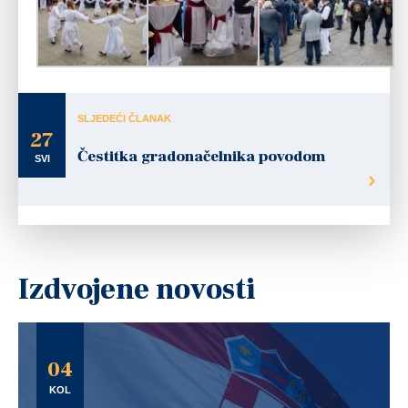
SLJEDEĆI ČLANAK
27
Čestitka gradonačelnika povodom
SVI
Izdvojene novosti
04
KOL