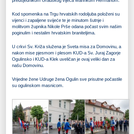
predsjednikom Gradskog vijeća Marinkom Hermanom.
Kod spomenika na Trgu hrvatskih rodoljuba položeni su
vijenci i zapaljene svijeće te je minutom šutnje i
molitvom župnika Nikole Prše odana počast svim našim
poginulim i nestalim hrvatskim braniteljima.
U crkvi Sv. Križa služena je Sveta misa za Domovinu, a
nakon mise pjesmom i plesom KUD-a Sv. Juraj Zagorje
Ogulinsko i KUD-a Klek uveličan je ovaj veliki dan za
našu Domovinu.
Vrijedne žene Udruge žena Ogulin sve prisutne počastile
su ogulinskom masnicom.