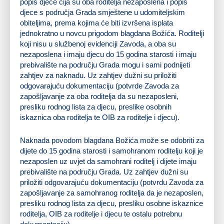
popis djece čija su oba roditelja nezaposlena i popis
djece s područja Grada smještene u udomiteljskim
obiteljima, prema kojima će biti izvršena isplata
jednokratno u novcu prigodom blagdana Božića. Roditelji
koji nisu u službenoj evidenciji Zavoda, a oba su
nezaposlena i imaju djecu do 15 godina starosti i imaju
prebivalište na području Grada mogu i sami podnijeti
zahtjev za naknadu. Uz zahtjev dužni su priložiti
odgovarajuću dokumentaciju (potvrde Zavoda za
zapošljavanje za oba roditelja da su nezaposleni,
presliku rodnog lista za djecu, preslike osobnih
iskaznica oba roditelja te OIB za roditelje i djecu).
Naknada povodom blagdana Božića može se odobriti za
dijete do 15 godina starosti i samohranom roditelju koji je
nezaposlen uz uvjet da samohrani roditelj i dijete imaju
prebivalište na području Grada. Uz zahtjev dužni su
priložiti odgovarajuću dokumentaciju (potvrdu Zavoda za
zapošljavanje za samohranog roditelja da je nezaposlen,
presliku rodnog lista za djecu, presliku osobne iskaznice
roditelja, OIB za roditelje i djecu te ostalu potrebnu