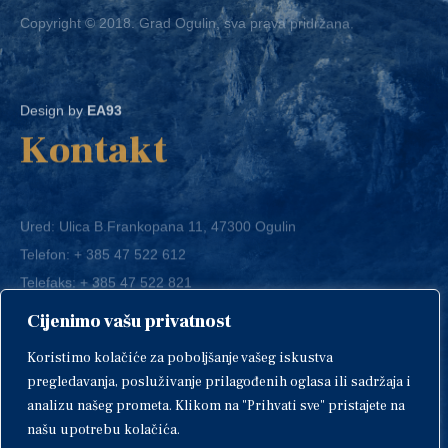
Design by
EA93
Kontakt
Ured: Ulica B.Frankopana 11, 47300 Ogulin
Telefon:
+ 385 47 522 612
Telefaks:
+ 385 47 522 821
E-mail:
grad-ogulin@ogulin.hr
Cijenimo vašu privatnost
OIB: 58264108511
Koristimo kolačiće za poboljšanje vašeg iskustva
IBAN: HR1424020061829700009
pregledavanja, posluživanje prilagođenih oglasa ili sadržaja i
analizu našeg prometa. Klikom na "Prihvati sve" pristajete na
našu upotrebu kolačića.