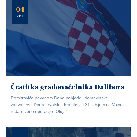
04
KOL
Čestitka gradonačelnika Dalibora
Domitrovića povodom Dana pobjede i domovinske
zahvalnosti,Dana hrvatskih branitelja i 31. obljetnice Vojno-
redarstvene operacije „Oluja“