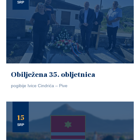
SRP
Obilježena 35. obljetnica
pogibije Ivice Cindrića – Pive
15
SRP