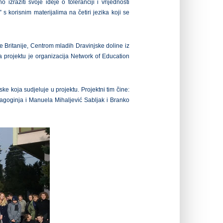
no izraziti svoje ideje o toleranciji i vrijednosti
a” s korisnim materijalima na četiri jezika koji se
ke Britanije, Centrom mladih Dravinjske doline iz
 na projektu je organizacija Network of Education
e koja sudjeluje u projektu. Projektni tim čine:
edagoginja i Manuela Mihaljević Sabljak i Branko