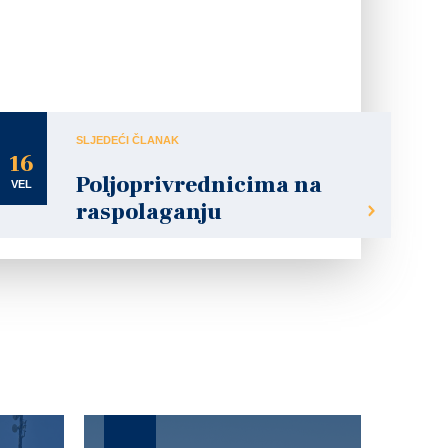
SLJEDEĆI ČLANAK
16
Poljoprivrednicima na
VEL
raspolaganju