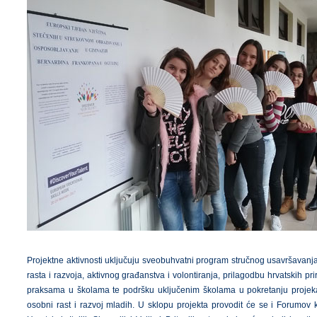
Projektne aktivnosti uključuju sveobuhvatni program stručnog usavršavanja
rasta i razvoja, aktivnog građanstva i volontiranja, prilagodbu hrvatskih p
praksama u školama te podršku uključenim školama u pokretanju projekata 
osobni rast i razvoj mladih. U sklopu projekta provodit će se i Forumov kre