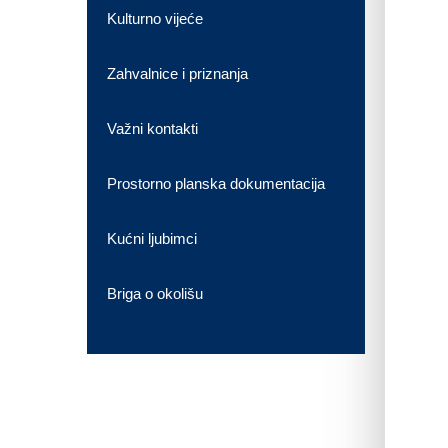
Kulturno vijeće
Zahvalnice i priznanja
Važni kontakti
Prostorno planska dokumentacija
Kućni ljubimci
Briga o okolišu