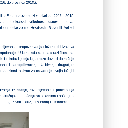
2016. do prosinca 2018.).
ji je Forum proveo u Hrvatskoj od 2013.– 2015.
cija demokratskih vrijednosti, osnovnih prava,
i europske zemlje Hrvatskoh, Sloveniji, Velikoj
azumijevanju i prepoznavanju složenosti i izazova
petencije. U kontekstu susreta s različitostima,
ah, tjeskobu i ljutnju koja može dovesti do mržnje
vaćanje i samoprihvaćanje. U bivanju drugačijim
e zauzimati aktivno za ostvarenje svojih težnji i
etencija te znanja, razumijevanja i prihvaćanja
vne stručnjake u nošenju sa sukobima i nošenju s
 unaprjeđivati inkluziju i suradnju s mladima.