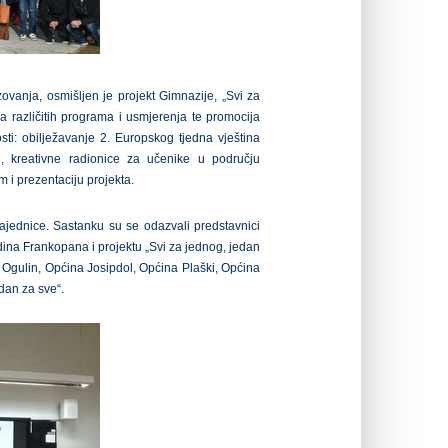
anja, osmišljen je projekt Gimnazije, „Svi za
a različitih programa i usmjerenja te promocija
sti: obilježavanje 2. Europskog tjedna vještina
e, kreativne radionice za učenike u području
m i prezentaciju projekta.
ajednice. Sastanku su se odazvali predstavnici
rdina Frankopana i projektu „Svi za jednog, jedan
 Ogulin, Općina Josipdol, Općina Plaški, Općina
edan za sve“.