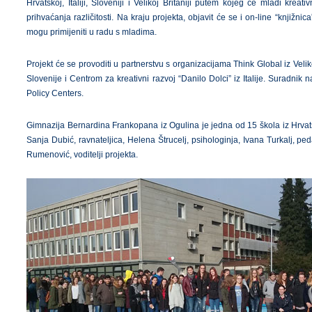
Hrvatskoj, Italiji, Sloveniji i Velikoj Britaniji putem kojeg će mladi kreativ
prihvaćanja različitosti. Na kraju projekta, objavit će se i on-line “knjižnic
mogu primijeniti u radu s mladima.
Projekt će se provoditi u partnerstvu s organizacijama Think Global iz Veli
Slovenije i Centrom za kreativni razvoj “Danilo Dolci” iz Italije. Suradnik
Policy Centers.
Gimnazija Bernardina Frankopana iz Ogulina je jedna od 15 škola iz Hrvatsk
Sanja Dubić, ravnateljica, Helena Štrucelj, psihologinja, Ivana Turkalj, p
Rumenović, voditelji projekta.