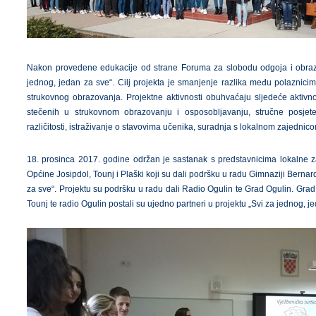
Nakon provedene edukacije od strane Foruma za slobodu odgoja i obrazov
jednog, jedan za sve“. Cilj projekta je smanjenje razlika među polaznicim
strukovnog obrazovanja. Projektne aktivnosti obuhvaćaju sljedeće aktivno
stečenih u strukovnom obrazovanju i osposobljavanju, stručne posjet
različitosti, istraživanje o stavovima učenika, suradnja s lokalnom zajednico
18. prosinca 2017. godine održan je sastanak s predstavnicima lokalne z
Općine Josipdol, Tounj i Plaški koji su dali podršku u radu Gimnaziji Berna
za sve“. Projektu su podršku u radu dali Radio Ogulin te Grad Ogulin. Grad
Tounj te radio Ogulin postali su ujedno partneri u projektu „Svi za jednog, j