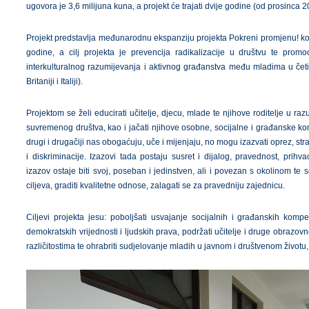
ugovora je 3,6 milijuna kuna, a projekt će trajati dvije godine (od prosinca 
Projekt predstavlja međunarodnu ekspanziju projekta Pokreni promjenu! ko
godine, a cilj projekta je prevencija radikalizacije u društvu te promo
interkulturalnog razumijevanja i aktivnog građanstva među mladima u četir
Britaniji i Italiji).
Projektom se želi educirati učitelje, djecu, mlade te njihove roditelje u r
suvremenog društva, kao i jačati njihove osobne, socijalne i građanske kom
drugi i drugačiji nas obogaćuju, uče i mijenjaju, no mogu izazvati oprez, str
i diskriminacije. Izazovi tada postaju susret i dijalog, pravednost, prih
izazov ostaje biti svoj, poseban i jedinstven, ali i povezan s okolinom te s
ciljeva, graditi kvalitetne odnose, zalagati se za pravedniju zajednicu.
Ciljevi projekta jesu: poboljšati usvajanje socijalnih i građanskih komp
demokratskih vrijednosti i ljudskih prava, podržati učitelje i druge obrazo
različitostima te ohrabriti sudjelovanje mladih u javnom i društvenom životu,