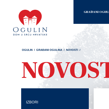
GRAĐANI OGUL
OGULIN
/
GRAĐANI OGULINA
/
NOVOSTI
/
NOVOS
IZBORI