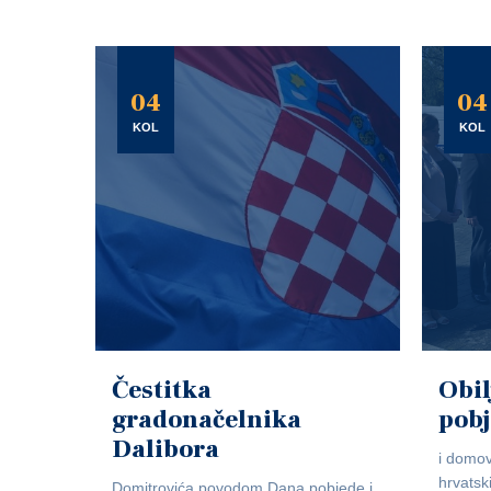
04
04
KOL
KOL
Čestitka
Obil
gradonačelnika
pob
Dalibora
i domov
hrvatsk
Domitrovića povodom Dana pobjede i