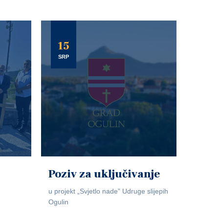
15
SRP
Poziv za uključivanje
u projekt „Svjetlo nade” Udruge slijepih
Ogulin