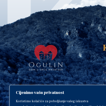
Ur
Te
Te
E-
Cijenimo vašu privatnost
O
Copyright © 2018. Grad Ogulin,
sva prava pridržana.
I
Koristimo kolačiće za poboljšanje vašeg iskustva