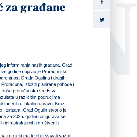
LI
č za građane
ijeg informiranja naših građana, Grad
ve godine objavio je Proračunski
parentnost Grada Ogulina i drugih
Proračuna, izložiti planirane prihode i
se troše proračunska sredstva.
zultate u različitim područjima
 uključenih u lokalnu upravu. Kroz
 i turizam, Grad Ogulin stvorio je
čuna za 2025. godinu osigurava se
h infrastrukturnih i društvenih
ma i projektima te obilježavati važne