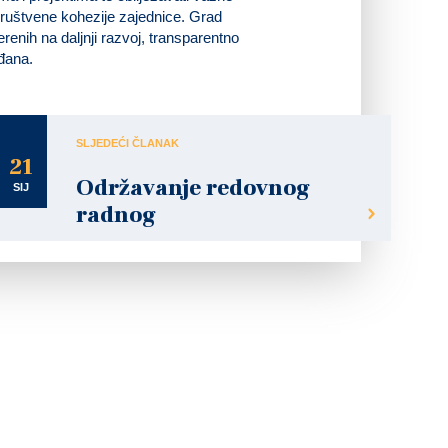
i društvene kohezije zajednice. Grad
jerenih na daljnji razvoj, transparentno
ađana.
SLJEDEĆI ČLANAK
21
Održavanje redovnog
SIJ
radnog