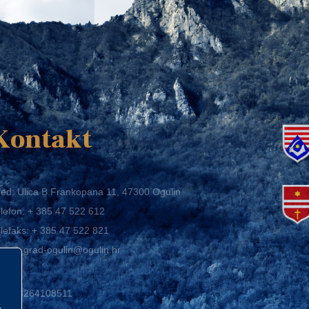
K
Kontakt
ed: Ulica B.Frankopana 11, 47300 Ogulin
lefon:
+ 385 47 522 612
lefaks:
+ 385 47 522 821
mail:
grad-ogulin@ogulin.hr
IB: 58264108511
BAN: HR1424020061829700009