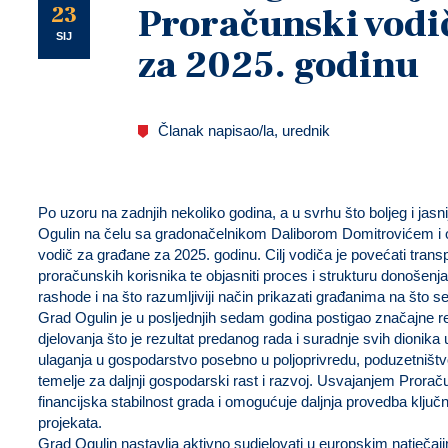
U
23
Proračunski vodi
SIJ
za 2025. godinu
Članak napisao/la, urednik
Po uzoru na zadnjih nekoliko godina, a u svrhu što boljeg i jasn
Ogulin na čelu sa gradonačelnikom Daliborom Domitrovićem i o
vodič za građane za 2025. godinu. Cilj vodiča je povećati trans
proračunskih korisnika te objasniti proces i strukturu donošenja 
rashode i na što razumljiviji način prikazati građanima na što 
Grad Ogulin je u posljednjih sedam godina postigao značajne re
djelovanja što je rezultat predanog rada i suradnje svih dionika
ulaganja u gospodarstvo posebno u poljoprivredu, poduzetništvo
temelje za daljnji gospodarski rast i razvoj. Usvajanjem Prora
financijska stabilnost grada i omogućuje daljnja provedba ključni
projekata.
Grad Ogulin nastavlja aktivno sudjelovati u europskim natječaji