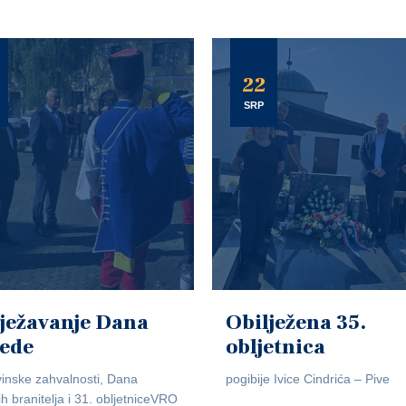
22
SRP
ježavanje Dana
Obilježena 35.
jede
obljetnica
inske zahvalnosti, Dana
pogibije Ivice Cindrića – Pive
ih branitelja i 31. obljetniceVRO