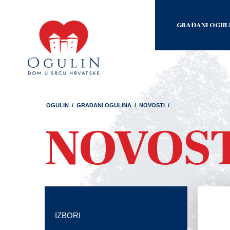
GRAĐANI OGUL
OGULIN
/
GRAĐANI OGULINA
/
NOVOSTI
/
NOVOS
IZBORI