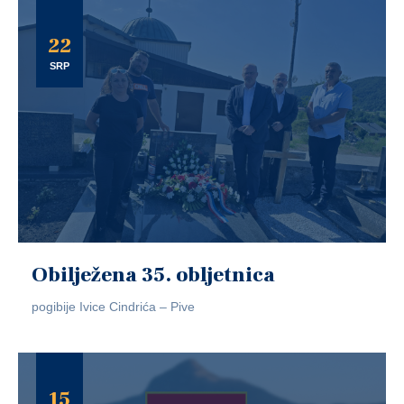
22
SRP
Obilježena 35. obljetnica
pogibije Ivice Cindrića – Pive
15