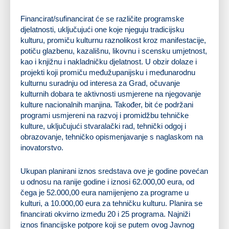
Financirat/sufinancirat će se različite programske
djelatnosti, uključujući one koje njeguju tradicijsku
kulturu, promiču kulturnu raznolikost kroz manifestacije,
potiču glazbenu, kazališnu, likovnu i scensku umjetnost,
kao i knjižnu i nakladničku djelatnost. U obzir dolaze i
projekti koji promiču međužupanijsku i međunarodnu
kulturnu suradnju od interesa za Grad, očuvanje
kulturnih dobara te aktivnosti usmjerene na njegovanje
kulture nacionalnih manjina. Također, bit će podržani
programi usmjereni na razvoj i promidžbu tehničke
kulture, uključujući stvaralački rad, tehnički odgoj i
obrazovanje, tehničko opismenjavanje s naglaskom na
inovatorstvo.
Ukupan planirani iznos sredstava ove je godine povećan
u odnosu na ranije godine i iznosi 62.000,00 eura, od
čega je 52.000,00 eura namijenjeno za programe u
kulturi, a 10.000,00 eura za tehničku kulturu. Planira se
financirati okvirno između 20 i 25 programa. Najniži
iznos financijske potpore koji se putem ovog Javnog