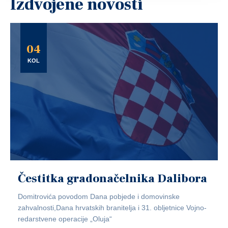
Izdvojene novosti
04
KOL
Čestitka gradonačelnika Dalibora
Domitrovića povodom Dana pobjede i domovinske
zahvalnosti,Dana hrvatskih branitelja i 31. obljetnice Vojno-
redarstvene operacije „Oluja“