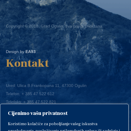
Copyright © 2018. Grad Ogulin, sva prava pridržana.
Design by
EA93
Kontakt
Ured: Ulica B.Frankopana 11, 47300 Ogulin
Telefon:
+ 385 47 522 612
Telefaks:
+ 385 47 522 821
E-mail:
grad-ogulin@ogulin.hr
Cijenimo vašu privatnost
OIB: 58264108511
Koristimo kolačiće za poboljšanje vašeg iskustva
IBAN: HR1424020061829700009