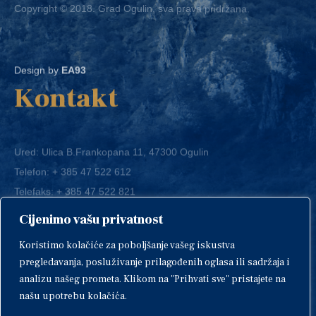
Design by
EA93
Kontakt
Ured: Ulica B.Frankopana 11, 47300 Ogulin
Telefon:
+ 385 47 522 612
Telefaks:
+ 385 47 522 821
E-mail:
grad-ogulin@ogulin.hr
Cijenimo vašu privatnost
OIB: 58264108511
Koristimo kolačiće za poboljšanje vašeg iskustva
IBAN: HR1424020061829700009
pregledavanja, posluživanje prilagođenih oglasa ili sadržaja i
analizu našeg prometa. Klikom na "Prihvati sve" pristajete na
našu upotrebu kolačića.