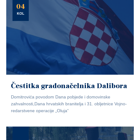
04
KOL
Čestitka gradonačelnika Dalibora
Domitrovića povodom Dana pobjede i domovinske
zahvalnosti,Dana hrvatskih branitelja i 31. obljetnice Vojno-
redarstvene operacije „Oluja“