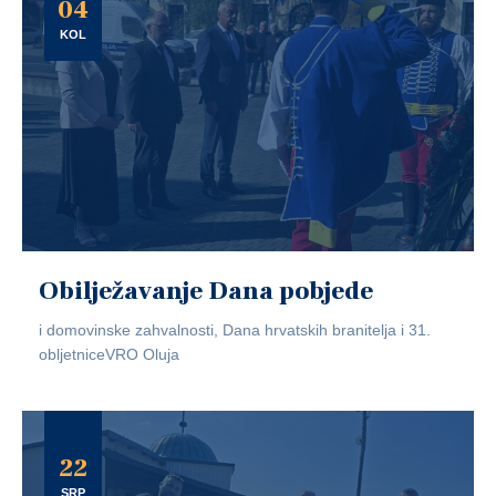
04
KOL
Obilježavanje Dana pobjede
i domovinske zahvalnosti, Dana hrvatskih branitelja i 31.
obljetniceVRO Oluja
22
SRP