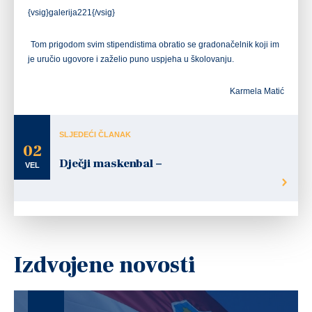
{vsig}galerija221{/vsig}
Tom prigodom svim stipendistima obratio se gradonačelnik koji im
je uručio ugovore i zaželio puno uspjeha u školovanju.
Karmela Matić
SLJEDEĆI ČLANAK
02
Dječji maskenbal –
VEL
Izdvojene novosti