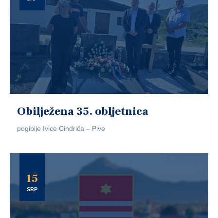
Obilježena 35. obljetnica
pogibije Ivice Cindrića – Pive
15
SRP