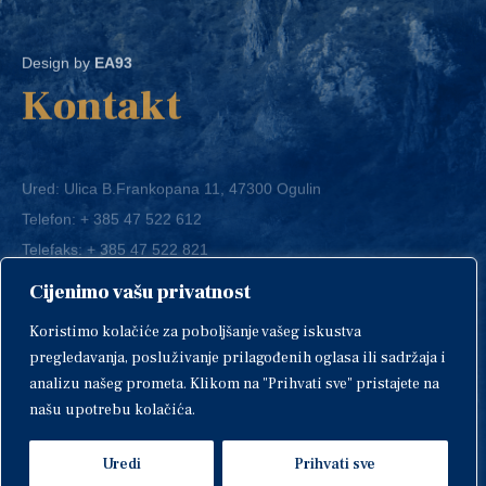
Design by
EA93
Kontakt
Ured: Ulica B.Frankopana 11, 47300 Ogulin
Telefon:
+ 385 47 522 612
Telefaks:
+ 385 47 522 821
E-mail:
grad-ogulin@ogulin.hr
Cijenimo vašu privatnost
Koristimo kolačiće za poboljšanje vašeg iskustva
OIB: 58264108511
pregledavanja, posluživanje prilagođenih oglasa ili sadržaja i
IBAN: HR1424020061829700009
analizu našeg prometa. Klikom na "Prihvati sve" pristajete na
našu upotrebu kolačića.
Uredi
Prihvati sve