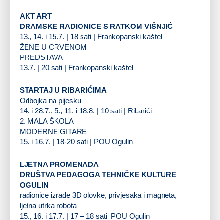
AKT ART
DRAMSKE RADIONICE S RATKOM VIŠNJIĆ
13., 14. i 15.7. | 18 sati | Frankopanski kaštel
ŽENE U CRVENOM
PREDSTAVA
13.7. | 20 sati | Frankopanski kaštel
STARTAJ U RIBARIĆIMA
Odbojka na pijesku
14. i 28.7., 5., 11. i 18.8. | 10 sati | Ribarići
2. MALA ŠKOLA
MODERNE GITARE
15. i 16.7. | 18-20 sati | POU Ogulin
LJETNA PROMENADA
DRUŠTVA PEDAGOGA TEHNIČKE KULTURE
OGULIN
radionice izrade 3D olovke, privjesaka i magneta,
ljetna utrka robota
15., 16. i 17.7. | 17 – 18 sati |POU Ogulin