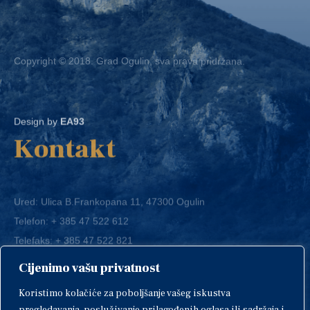
Copyright © 2018. Grad Ogulin, sva prava pridržana.
Design by
EA93
Kontakt
Ured: Ulica B.Frankopana 11, 47300 Ogulin
Telefon:
+ 385 47 522 612
Telefaks:
+ 385 47 522 821
E-mail:
grad-ogulin@ogulin.hr
Cijenimo vašu privatnost
OIB: 58264108511
Koristimo kolačiće za poboljšanje vašeg iskustva
IBAN: HR1424020061829700009