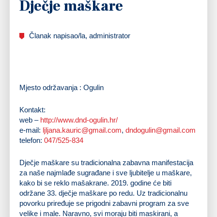
Dječje maškare
Članak napisao/la, administrator
Mjesto održavanja : Ogulin
Kontakt:
web –
http://www.dnd-ogulin.hr/
e-mail:
ljljana.kauric@gmail.com
,
dndogulin@gmail.com
telefon:
047/525-834
Dječje maškare su tradicionalna zabavna manifestacija
za naše najmlađe sugrađane i sve ljubitelje u maškare,
kako bi se reklo mašakrane. 2019. godine će biti
održane 33. dječje maškare po redu. Uz tradicionalnu
povorku priređuje se prigodni zabavni program za sve
velike i male. Naravno, svi moraju biti maskirani, a