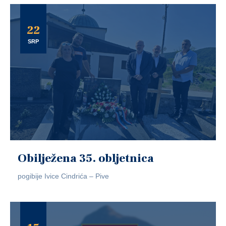
22
SRP
Obilježena 35. obljetnica
pogibije Ivice Cindrića – Pive