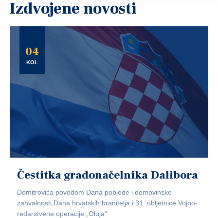
Izdvojene novosti
04
KOL
Čestitka gradonačelnika Dalibora
Domitrovića povodom Dana pobjede i domovinske
zahvalnosti,Dana hrvatskih branitelja i 31. obljetnice Vojno-
redarstvene operacije „Oluja“