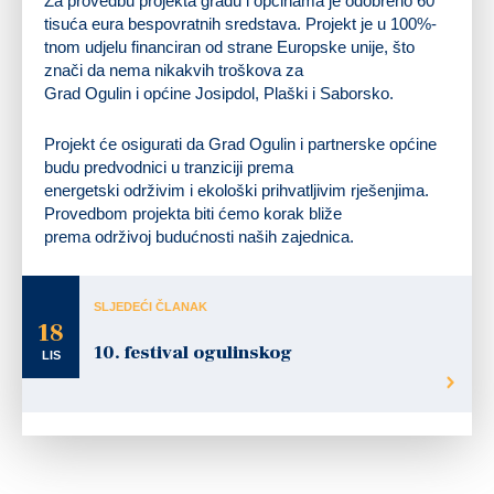
Za provedbu projekta gradu i općinama je odobreno 60
tisuća eura bespovratnih sredstava. Projekt je u 100%-
tnom udjelu financiran od strane Europske unije, što
znači da nema nikakvih troškova za
Grad Ogulin i općine Josipdol, Plaški i Saborsko.
Projekt će osigurati da Grad Ogulin i partnerske općine
budu predvodnici u tranziciji prema
energetski održivim i ekološki prihvatljivim rješenjima.
Provedbom projekta biti ćemo korak bliže
prema održivoj budućnosti naših zajednica.
SLJEDEĆI ČLANAK
18
10. festival ogulinskog
LIS