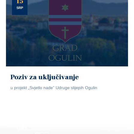
15
SRP
Poziv za uključivanje
u projekt „Svjetlo nade” Udruge slijepih Ogulin