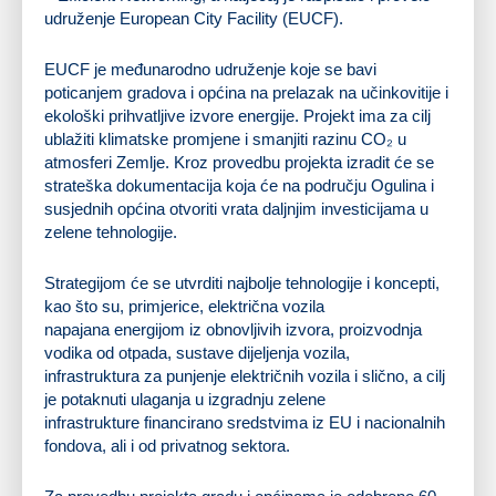
udruženje European City Facility (EUCF).
EUCF je međunarodno udruženje koje se bavi
poticanjem gradova i općina na prelazak na učinkovitije i
ekološki prihvatljive izvore energije. Projekt ima za cilj
ublažiti klimatske promjene i smanjiti razinu CO₂ u
atmosferi Zemlje. Kroz provedbu projekta izradit će se
strateška dokumentacija koja će na području Ogulina i
susjednih općina otvoriti vrata daljnjim investicijama u
zelene tehnologije.
Strategijom će se utvrditi najbolje tehnologije i koncepti,
kao što su, primjerice, električna vozila
napajana energijom iz obnovljivih izvora, proizvodnja
vodika od otpada, sustave dijeljenja vozila,
infrastruktura za punjenje električnih vozila i slično, a cilj
je potaknuti ulaganja u izgradnju zelene
infrastrukture financirano sredstvima iz EU i nacionalnih
fondova, ali i od privatnog sektora.