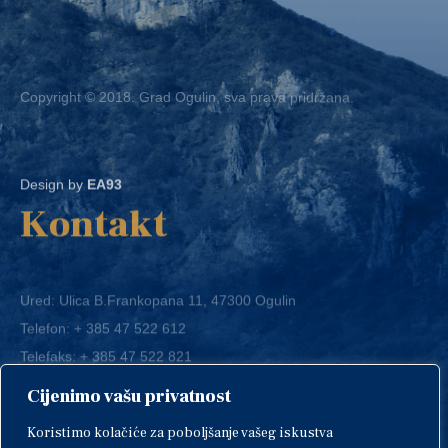
Copyright © 2018. Grad Ogulin, sva prava pridržana.
Design by
EA93
Kontakt
Ured: Ulica B.Frankopana 11, 47300 Ogulin
Telefon:
+ 385 47 522 612
Telefaks:
+ 385 47 522 821
E-mail:
grad-ogulin@ogulin.hr
Cijenimo vašu privatnost
OIB: 58264108511
Koristimo kolačiće za poboljšanje vašeg iskustva
IBAN: HR1424020061829700009