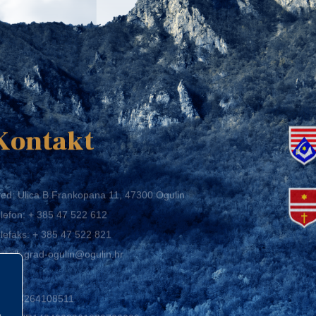
K
Kontakt
ed: Ulica B.Frankopana 11, 47300 Ogulin
lefon:
+ 385 47 522 612
lefaks:
+ 385 47 522 821
mail:
grad-ogulin@ogulin.hr
IB: 58264108511
BAN: HR1424020061829700009