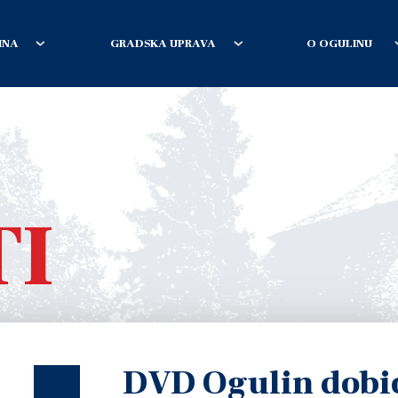
INA
GRADSKA UPRAVA
O OGULINU
TI
DVD Ogulin dobio