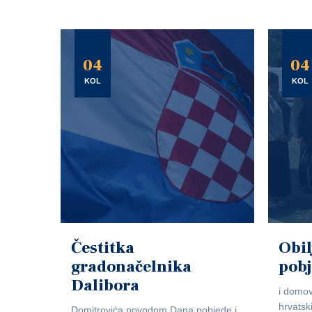
04
04
KOL
KOL
Čestitka
Obil
gradonačelnika
pob
Dalibora
i domov
hrvatsk
Domitrovića povodom Dana pobjede i