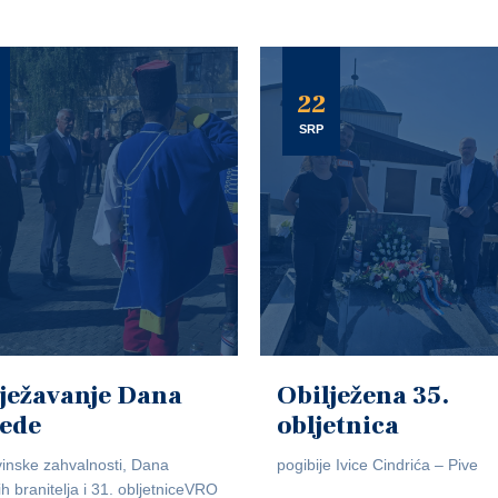
22
SRP
ježavanje Dana
Obilježena 35.
jede
obljetnica
inske zahvalnosti, Dana
pogibije Ivice Cindrića – Pive
ih branitelja i 31. obljetniceVRO