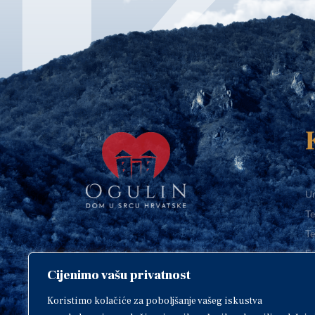
Ur
Te
Te
E-
Cijenimo vašu privatnost
O
Copyright © 2018. Grad Ogulin,
sva prava pridržana.
I
Koristimo kolačiće za poboljšanje vašeg iskustva