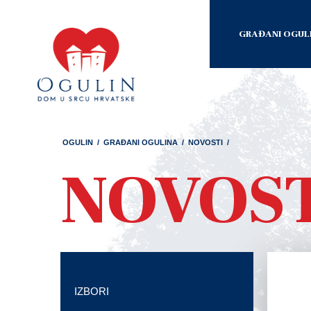
GRAĐANI OGUL
OGULIN
/
GRAĐANI OGULINA
/
NOVOSTI
/
NOVOS
IZBORI