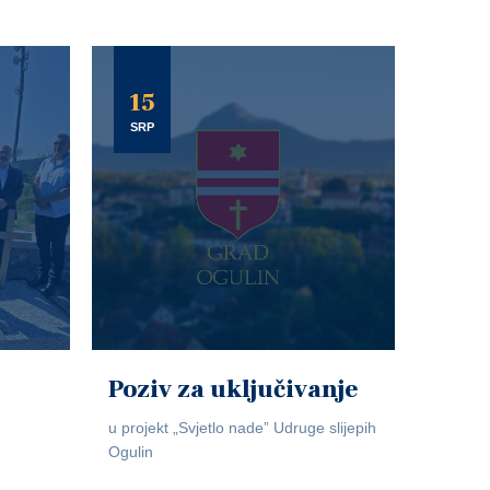
15
SRP
Poziv za uključivanje
u projekt „Svjetlo nade” Udruge slijepih
Ogulin