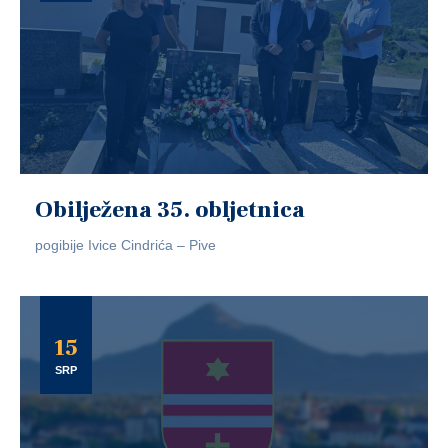
Obilježena 35. obljetnica
pogibije Ivice Cindrića – Pive
15
SRP