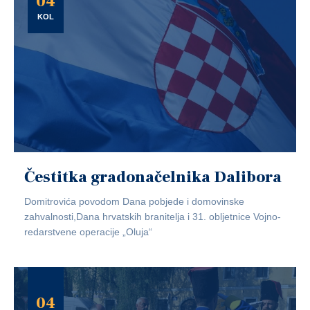
04
KOL
Čestitka gradonačelnika Dalibora
Domitrovića povodom Dana pobjede i domovinske
zahvalnosti,Dana hrvatskih branitelja i 31. obljetnice Vojno-
redarstvene operacije „Oluja“
04