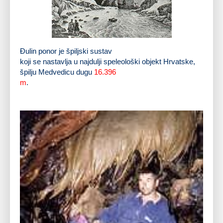
Đulin ponor iz 1830. godine
Đulin ponor je špiljski sustav
koji se nastavlja u najdulji speleološki objekt Hrvatske,
špilju Medvedicu
dugu
16.396
m
.