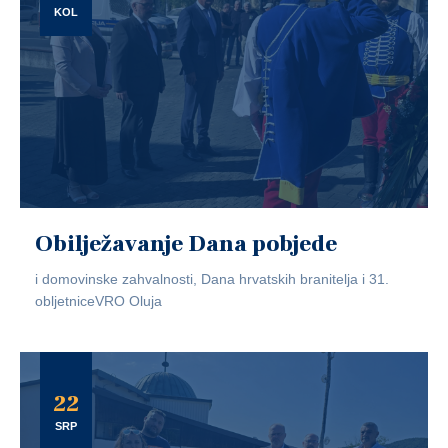
KOL
Obilježavanje Dana pobjede
i domovinske zahvalnosti, Dana hrvatskih branitelja i 31.
obljetniceVRO Oluja
22
SRP