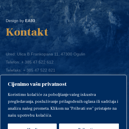
Design by
EA93
Kontakt
Ured: Ulica B.Frankopana 11, 47300 Ogulin
Telefon:
+ 385 47 522 612
Telefaks:
+ 385 47 522 821
E-mail:
grad-ogulin@ogulin.hr
Cijenimo vašu privatnost
OIB: 58264108511
Koristimo kolačiće za poboljšanje vašeg iskustva
IBAN: HR1424020061829700009
pregledavanja, posluživanje prilagođenih oglasa ili sadržaja i
analizu našeg prometa. Klikom na "Prihvati sve" pristajete na
našu upotrebu kolačića.