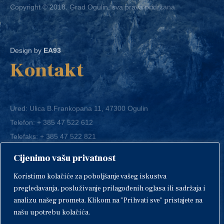
Design by
EA93
Kontakt
Ured: Ulica B.Frankopana 11, 47300 Ogulin
Telefon:
+ 385 47 522 612
Telefaks:
+ 385 47 522 821
E-mail:
grad-ogulin@ogulin.hr
Cijenimo vašu privatnost
OIB: 58264108511
Koristimo kolačiće za poboljšanje vašeg iskustva
IBAN: HR1424020061829700009
pregledavanja, posluživanje prilagođenih oglasa ili sadržaja i
analizu našeg prometa. Klikom na "Prihvati sve" pristajete na
našu upotrebu kolačića.