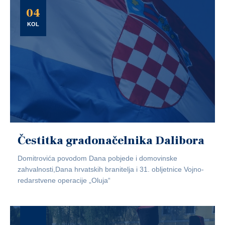
04
KOL
Čestitka gradonačelnika Dalibora
Domitrovića povodom Dana pobjede i domovinske
zahvalnosti,Dana hrvatskih branitelja i 31. obljetnice Vojno-
redarstvene operacije „Oluja“