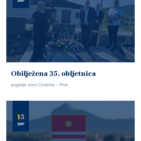
SRP
Obilježena 35. obljetnica
pogibije Ivice Cindrića – Pive
15
SRP