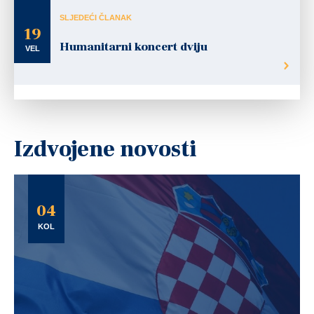
SLJEDEĆI ČLANAK
19
Humanitarni koncert dviju
VEL
Izdvojene novosti
04
KOL