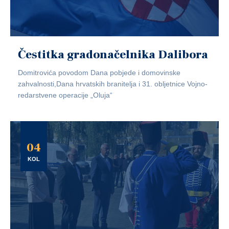
Čestitka gradonačelnika Dalibora
Domitrovića povodom Dana pobjede i domovinske
zahvalnosti,Dana hrvatskih branitelja i 31. obljetnice Vojno-
redarstvene operacije „Oluja“
04
KOL