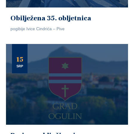
Obilježena 35. obljetnica
pogibije Ivice Cindrića – Pive
15
SRP