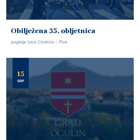
Obilježena 35. obljetnica
pogibije Ivice Cindrića – Pive
15
SRP