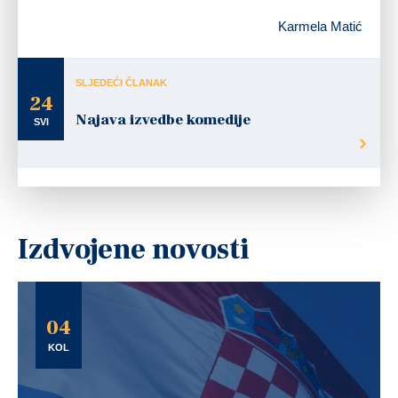
Karmela Matić
SLJEDEĆI ČLANAK
24
Najava izvedbe komedije
SVI
Izdvojene novosti
04
KOL