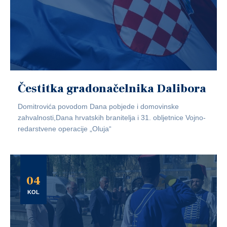
Čestitka gradonačelnika Dalibora
Domitrovića povodom Dana pobjede i domovinske
zahvalnosti,Dana hrvatskih branitelja i 31. obljetnice Vojno-
redarstvene operacije „Oluja“
04
KOL