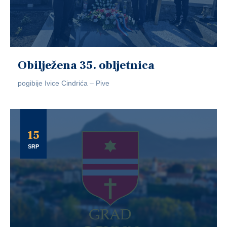
Obilježena 35. obljetnica
pogibije Ivice Cindrića – Pive
15
SRP