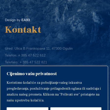
Design by
EA93
Kontakt
Ured: Ulica B.Frankopana 11, 47300 Ogulin
Telefon:
+ 385 47 522 612
Telefaks:
+ 385 47 522 821
E-mail:
grad-ogulin@ogulin.hr
Cijenimo vašu privatnost
OIB: 58264108511
Koristimo kolačiće za poboljšanje vašeg iskustva
IBAN: HR1424020061829700009
pregledavanja, posluživanje prilagođenih oglasa ili sadržaja i
analizu našeg prometa. Klikom na "Prihvati sve" pristajete na
našu upotrebu kolačića.