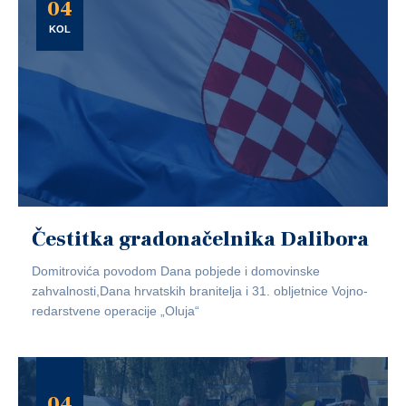
04
KOL
Čestitka gradonačelnika Dalibora
Domitrovića povodom Dana pobjede i domovinske
zahvalnosti,Dana hrvatskih branitelja i 31. obljetnice Vojno-
redarstvene operacije „Oluja“
04