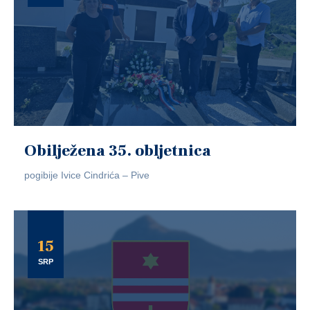
Obilježena 35. obljetnica
pogibije Ivice Cindrića – Pive
15
SRP