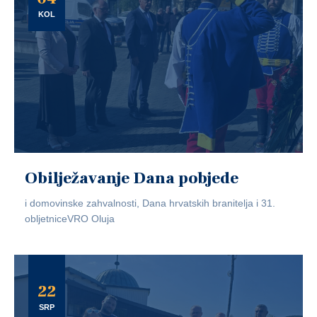
KOL
Obilježavanje Dana pobjede
i domovinske zahvalnosti, Dana hrvatskih branitelja i 31.
obljetniceVRO Oluja
22
SRP