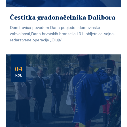
Čestitka gradonačelnika Dalibora
Domitrovića povodom Dana pobjede i domovinske
zahvalnosti,Dana hrvatskih branitelja i 31. obljetnice Vojno-
redarstvene operacije „Oluja“
04
KOL