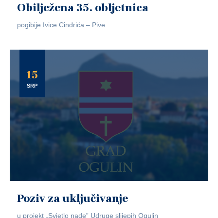
Obilježena 35. obljetnica
pogibije Ivice Cindrića – Pive
15
SRP
Poziv za uključivanje
u projekt „Svjetlo nade” Udruge slijepih Ogulin