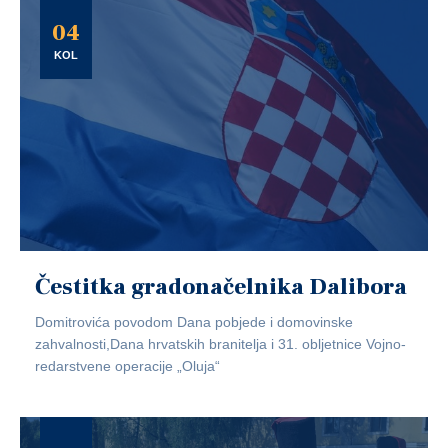
04
KOL
Čestitka gradonačelnika Dalibora
Domitrovića povodom Dana pobjede i domovinske
zahvalnosti,Dana hrvatskih branitelja i 31. obljetnice Vojno-
redarstvene operacije „Oluja“