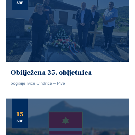
SRP
Obilježena 35. obljetnica
pogibije Ivice Cindrića – Pive
15
SRP