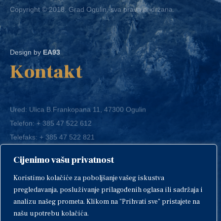
Design by
EA93
Kontakt
Ured: Ulica B.Frankopana 11, 47300 Ogulin
Telefon:
+ 385 47 522 612
Telefaks:
+ 385 47 522 821
E-mail:
grad-ogulin@ogulin.hr
Cijenimo vašu privatnost
OIB: 58264108511
Koristimo kolačiće za poboljšanje vašeg iskustva
IBAN: HR1424020061829700009
pregledavanja, posluživanje prilagođenih oglasa ili sadržaja i
analizu našeg prometa. Klikom na "Prihvati sve" pristajete na
našu upotrebu kolačića.