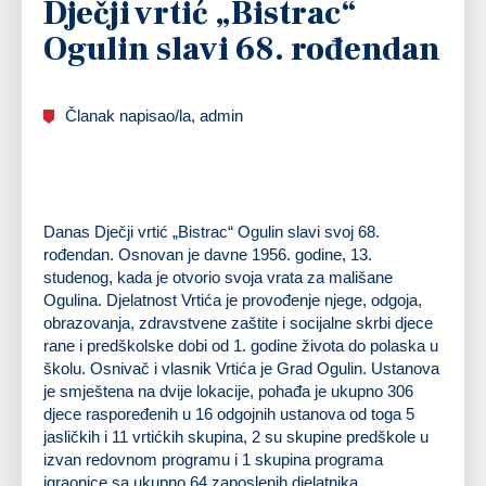
Dječji vrtić „Bistrac“
Ogulin slavi 68. rođendan
Članak napisao/la, admin
Danas Dječji vrtić „Bistrac“ Ogulin slavi svoj 68.
rođendan. Osnovan je davne 1956. godine, 13.
studenog, kada je otvorio svoja vrata za mališane
Ogulina. Djelatnost Vrtića je provođenje njege, odgoja,
obrazovanja, zdravstvene zaštite i socijalne skrbi djece
rane i predškolske dobi od 1. godine života do polaska u
školu. Osnivač i vlasnik Vrtića je Grad Ogulin. Ustanova
je smještena na dvije lokacije, pohađa je ukupno 306
djece raspoređenih u 16 odgojnih ustanova od toga 5
jasličkih i 11 vrtićkih skupina, 2 su skupine predškole u
izvan redovnom programu i 1 skupina programa
igraonice sa ukupno 64 zaposlenih djelatnika.