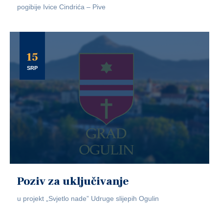
pogibije Ivice Cindrića – Pive
15
SRP
Poziv za uključivanje
u projekt „Svjetlo nade” Udruge slijepih Ogulin