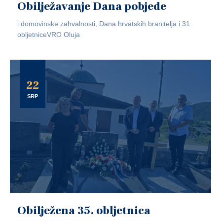
Obilježavanje Dana pobjede
i domovinske zahvalnosti, Dana hrvatskih branitelja i 31.
obljetniceVRO Oluja
22
SRP
Obilježena 35. obljetnica