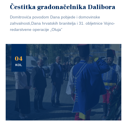
Čestitka gradonačelnika Dalibora
Domitrovića povodom Dana pobjede i domovinske
zahvalnosti,Dana hrvatskih branitelja i 31. obljetnice Vojno-
redarstvene operacije „Oluja“
04
KOL