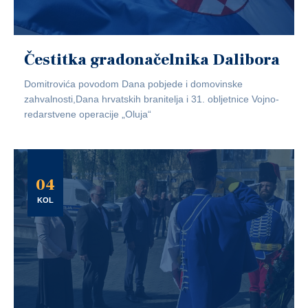
Čestitka gradonačelnika Dalibora
Domitrovića povodom Dana pobjede i domovinske
zahvalnosti,Dana hrvatskih branitelja i 31. obljetnice Vojno-
redarstvene operacije „Oluja“
04
KOL