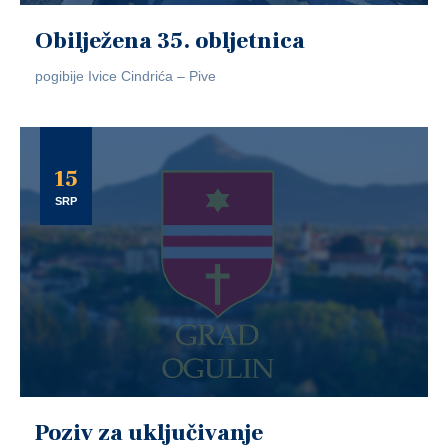
Obilježena 35. obljetnica
pogibije Ivice Cindrića – Pive
15
SRP
Poziv za uključivanje