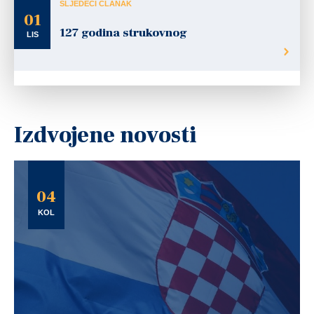
SLJEDEĆI ČLANAK
01
127 godina strukovnog
LIS
Izdvojene novosti
04
KOL