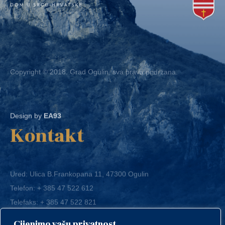
Copyright © 2018. Grad Ogulin, sva prava pridržana.
Design by
EA93
Kontakt
Ured: Ulica B.Frankopana 11, 47300 Ogulin
Telefon:
+ 385 47 522 612
Telefaks:
+ 385 47 522 821
E-mail:
grad-ogulin@ogulin.hr
Cijenimo vašu privatnost