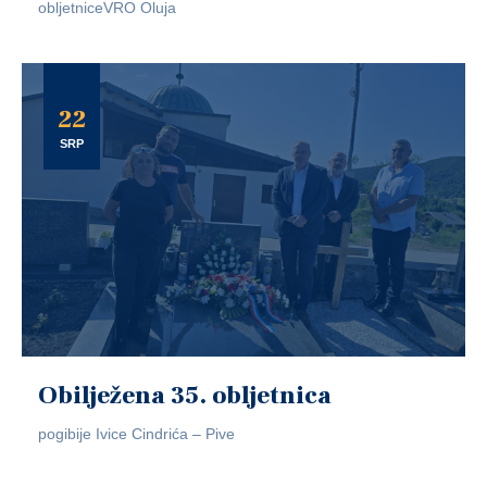
obljetniceVRO Oluja
22
SRP
Obilježena 35. obljetnica
pogibije Ivice Cindrića – Pive