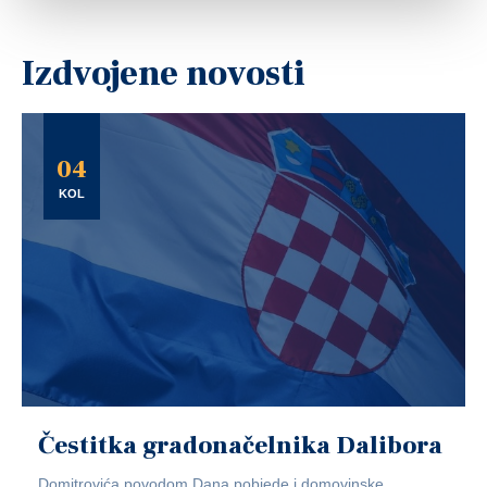
Izdvojene novosti
04
KOL
Čestitka gradonačelnika Dalibora
Domitrovića povodom Dana pobjede i domovinske