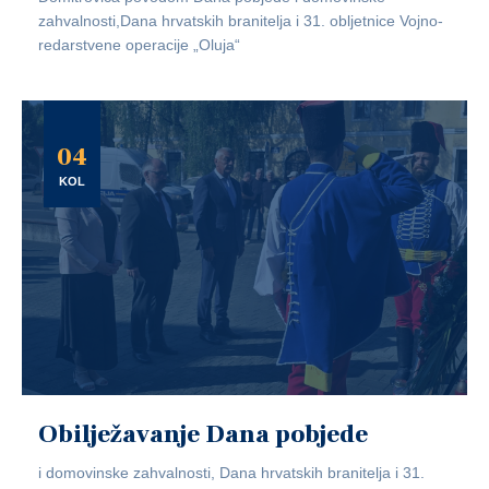
zahvalnosti,Dana hrvatskih branitelja i 31. obljetnice Vojno-
redarstvene operacije „Oluja“
04
KOL
Obilježavanje Dana pobjede
i domovinske zahvalnosti, Dana hrvatskih branitelja i 31.