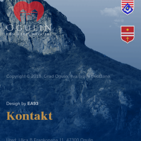
Copyright © 2018. Grad Ogulin, sva prava pridržana.
Design by
EA93
Kontakt
Ured: Ulica B.Frankopana 11, 47300 Ogulin
Telefon:
+ 385 47 522 612