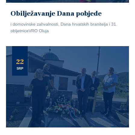
Obilježavanje Dana pobjede
i domovinske zahvalnosti, Dana hrvatskih branitelja i 31.
obljetniceVRO Oluja
22
SRP