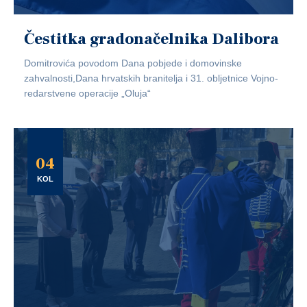
Čestitka gradonačelnika Dalibora
Domitrovića povodom Dana pobjede i domovinske
zahvalnosti,Dana hrvatskih branitelja i 31. obljetnice Vojno-
redarstvene operacije „Oluja“
04
KOL