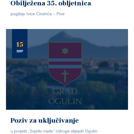
Obilježena 35. obljetnica
pogibije Ivice Cindrića – Pive
15
SRP
Poziv za uključivanje
u projekt „Svjetlo nade” Udruge slijepih Ogulin