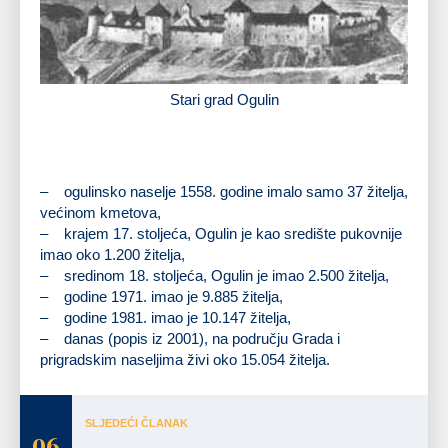
Stari grad Ogulin
– ogulinsko naselje 1558. godine imalo samo 37 žitelja,
većinom kmetova,
– krajem 17. stoljeća, Ogulin je kao središte pukovnije
imao oko 1.200 žitelja,
– sredinom 18. stoljeća, Ogulin je imao 2.500 žitelja,
– godine 1971. imao je 9.885 žitelja,
– godine 1981. imao je 10.147 žitelja,
– danas (popis iz 2001), na području Grada i
prigradskim naseljima živi
oko 15.054 žitelja.
SLJEDEĆI ČLANAK
06