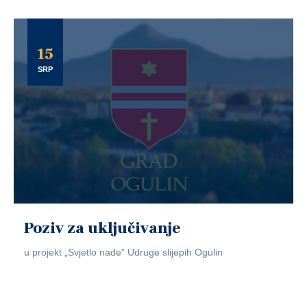
15
SRP
Poziv za uključivanje
u projekt „Svjetlo nade” Udruge slijepih Ogulin