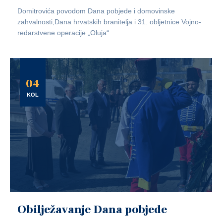
Domitrovića povodom Dana pobjede i domovinske
zahvalnosti,Dana hrvatskih branitelja i 31. obljetnice Vojno-
redarstvene operacije „Oluja“
04
KOL
Obilježavanje Dana pobjede