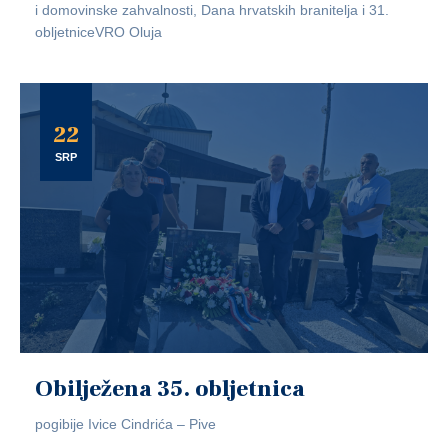
i domovinske zahvalnosti, Dana hrvatskih branitelja i 31.
obljetniceVRO Oluja
22
SRP
Obilježena 35. obljetnica
pogibije Ivice Cindrića – Pive