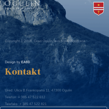
Copyright © 2018. Grad Ogulin, sva prava pridržana.
Design by
EA93
Kontakt
Ured: Ulica B.Frankopana 11, 47300 Ogulin
Telefon:
+ 385 47 522 612
Telefaks:
+ 385 47 522 821
E-mail:
grad-ogulin@ogulin.hr