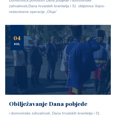
Domitrovića povodom Dana pobjede i domovinske
zahvalnosti,Dana hrvatskih branitelja i 31. obljetnice Vojno-
redarstvene operacije „Oluja“
04
KOL
Obilježavanje Dana pobjede
i domovinske zahvalnosti, Dana hrvatskih branitelja i 31.