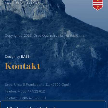
Copyright © 2018. Grad Ogulin, sva prava pridržana.
Design by
EA93
Kontakt
Ured: Ulica B.Frankopana 11, 47300 Ogulin
Telefon:
+ 385 47 522 612
Telefaks:
+ 385 47 522 821
E-mail:
grad-ogulin@ogulin.hr