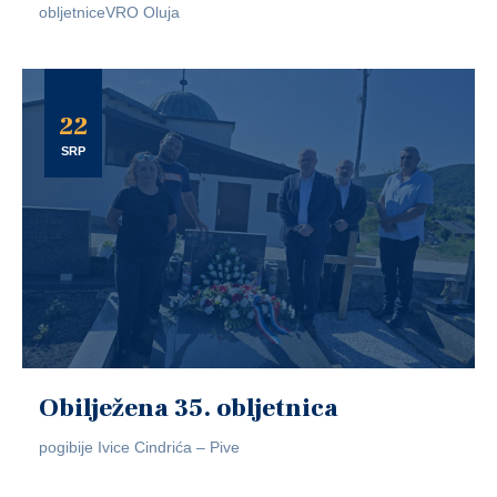
obljetniceVRO Oluja
22
SRP
Obilježena 35. obljetnica
pogibije Ivice Cindrića – Pive