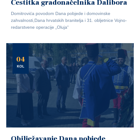
Čestitka gradonačelnika Dalibora
Domitrovića povodom Dana pobjede i domovinske
zahvalnosti,Dana hrvatskih branitelja i 31. obljetnice Vojno-
redarstvene operacije „Oluja“
04
KOL
Obilježavanje Dana pobjede