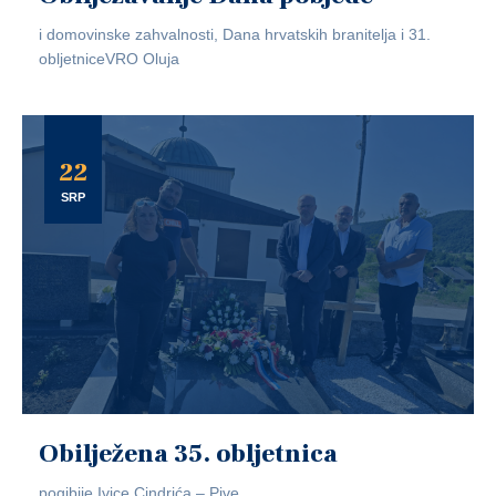
i domovinske zahvalnosti, Dana hrvatskih branitelja i 31.
obljetniceVRO Oluja
22
SRP
Obilježena 35. obljetnica
pogibije Ivice Cindrića – Pive