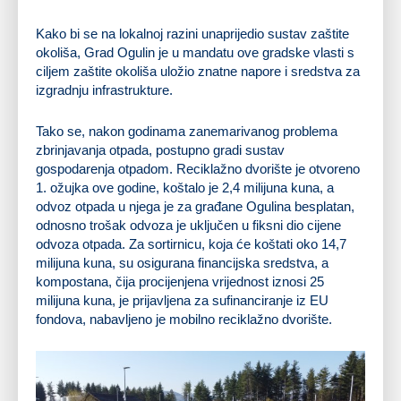
Kako bi se na lokalnoj razini unaprijedio sustav zaštite
okoliša, Grad Ogulin je u mandatu ove gradske vlasti s
ciljem zaštite okoliša uložio znatne napore i sredstva za
izgradnju infrastrukture.
Tako se, nakon godinama zanemarivanog problema
zbrinjavanja otpada, postupno gradi sustav
gospodarenja otpadom. Reciklažno dvorište je otvoreno
1. ožujka ove godine, koštalo je 2,4 milijuna kuna, a
odvoz otpada u njega je za građane Ogulina besplatan,
odnosno trošak odvoza je uključen u fiksni dio cijene
odvoza otpada. Za sortirnicu, koja će koštati oko 14,7
milijuna kuna, su osigurana financijska sredstva, a
kompostana, čija procijenjena vrijednost iznosi 25
milijuna kuna, je prijavljena za sufinanciranje iz EU
fondova, nabavljeno je mobilno reciklažno dvorište.