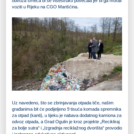
odvoza smeća bi se višestruko povećala jer bi ga morali
voziti u Rijeku na CGO Marišćina.
Uz navedeno, što se zbrinjavanja otpada tiče, našim
građanima bit će podijeljeno 9 tisuća komada spremnika
za otpad (kanti), u tijeku je nabava dodatnog kamiona za
odvoz otpada, a Grad Ogulin je kroz projekte „Recikliraj
za bolje sutra“ i „Izgradnja reciklažnog dvorišta“ provodio