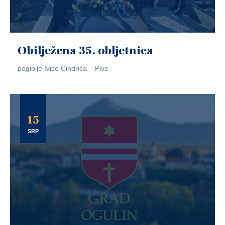
Obilježena 35. obljetnica
pogibije Ivice Cindrića – Pive
15
SRP