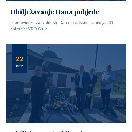
Obilježavanje Dana pobjede
i domovinske zahvalnosti, Dana hrvatskih branitelja i 31.
obljetniceVRO Oluja
22
SRP