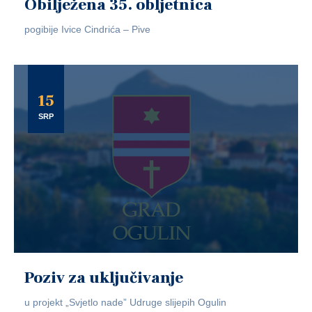
Obilježena 35. obljetnica
pogibije Ivice Cindrića – Pive
15
SRP
Poziv za uključivanje
u projekt „Svjetlo nade” Udruge slijepih Ogulin