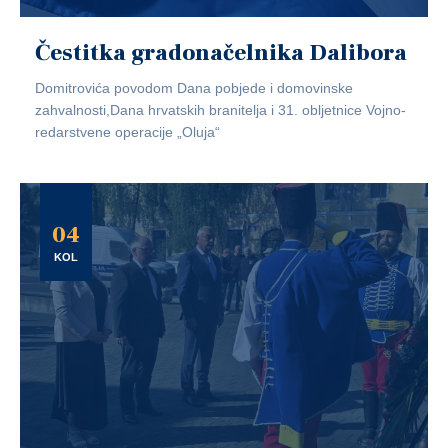
Čestitka gradonačelnika Dalibora
Domitrovića povodom Dana pobjede i domovinske
zahvalnosti,Dana hrvatskih branitelja i 31. obljetnice Vojno-
redarstvene operacije „Oluja“
04
KOL