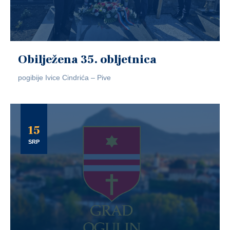
Obilježena 35. obljetnica
pogibije Ivice Cindrića – Pive
15
SRP