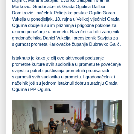
Dujmić, Martina Sabljak, Zvonko Salopek i Marina
Marković. Gradonačelnik Grada Ogulina Dalibor
Domitrović i načelnik Policijske postaje Ogulin Goran
Vukelja u ponedjeljak, 18. rujna u Velikoj vijećnici Grada
Ogulina dodijelili su im priznanja i prigodne poklone za
uzorno ponašanje u prometu. Nazočni su bili i zamjenik
gradonačelnika Daniel Vukelja i predsjednik Savjeta za
sigurnost prometa Karlovačke županije Dubravko Galić.
Istaknuto je kako je cilj ove aktivnosti podizanje
prometne kulture svih sudionika u prometu te povećanje
svijesti o potrebi poštivanja prometnih propisa radi
sigurnosti svih sudionika u prometu. I gradonačelnik i
načelnik još su jednom istaknuli dobru suradnju Grada
Ogulina i PP Ogulin.