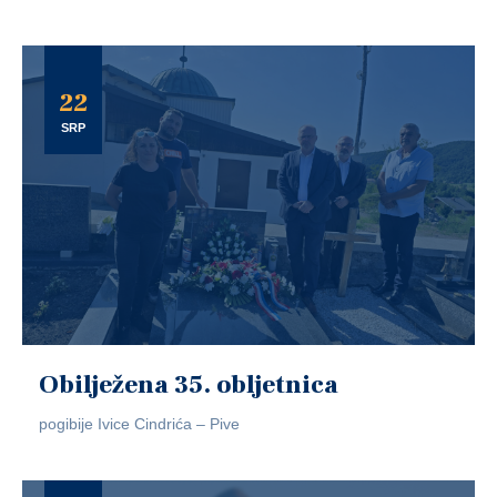
22
SRP
Obilježena 35. obljetnica
pogibije Ivice Cindrića – Pive