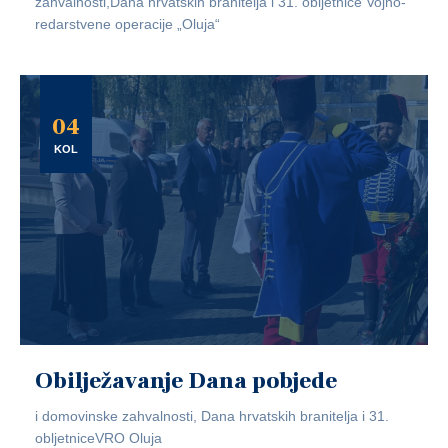
zahvalnosti,Dana hrvatskih branitelja i 31. obljetnice Vojno-
redarstvene operacije „Oluja“
04
KOL
Obilježavanje Dana pobjede
i domovinske zahvalnosti, Dana hrvatskih branitelja i 31.
obljetniceVRO Oluja