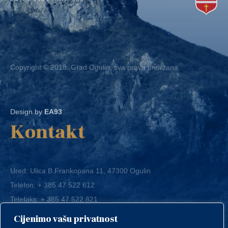
Copyright © 2018. Grad Ogulin, sva prava pridržana.
Design by
EA93
Kontakt
Ured: Ulica B.Frankopana 11, 47300 Ogulin
Telefon:
+ 385 47 522 612
Telefaks:
+ 385 47 522 821
E-mail:
grad-ogulin@ogulin.hr
Cijenimo vašu privatnost