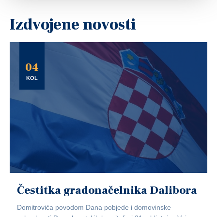
Izdvojene novosti
04
KOL
Čestitka gradonačelnika Dalibora
Domitrovića povodom Dana pobjede i domovinske