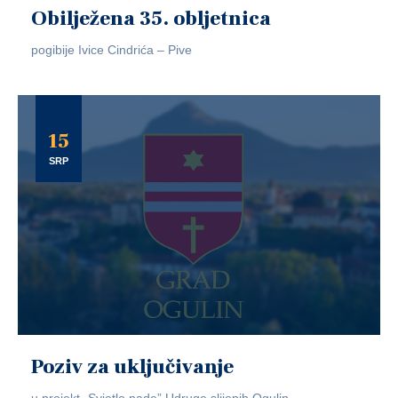
Obilježena 35. obljetnica
pogibije Ivice Cindrića – Pive
15
SRP
Poziv za uključivanje
u projekt „Svjetlo nade” Udruge slijepih Ogulin