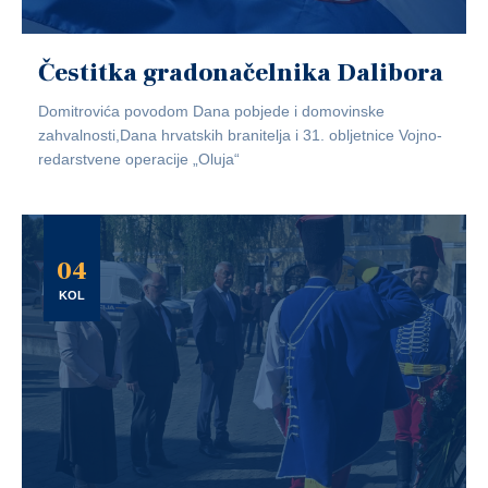
Čestitka gradonačelnika Dalibora
Domitrovića povodom Dana pobjede i domovinske
zahvalnosti,Dana hrvatskih branitelja i 31. obljetnice Vojno-
redarstvene operacije „Oluja“
04
KOL