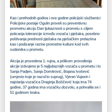
Kao i prethodnih godina i ove godine policijski službenici
Policijske postaje Ogulin proveli su preventivnu
prometnu akciju Dan ljubaznosti u prometu s ciljem
poticanja tolerancije između vozača i pješaka, posebno
poštivanja prednosti pješaka na pješačkim prelazima
kao i podizanje razine prometne kulture kod svih
sudionika u prometu.
Akcija je provedena 1. rujna, a prilikom provođenja
akcije izdvojeno je 5 najljubaznijih vozača u prometu i to
Sanja Padjen, Sanja Domitrović, Bojana Ivošević
(umjesto koje je nazočio suprug), Vjeran Vujasin i
najstarija vozačica Draginja Božičević koja ima 74
godine, 37 godina ima vozačku dozvolu, a pohvalila se i
51 godinom braka.