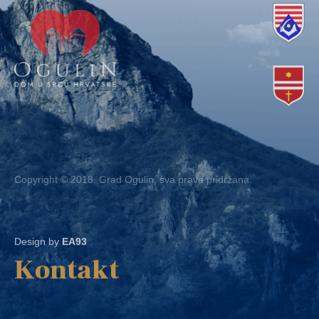
Copyright © 2018. Grad Ogulin, sva prava pridržana.
Design by
EA93
Kontakt
Ured: Ulica B.Frankopana 11, 47300 Ogulin