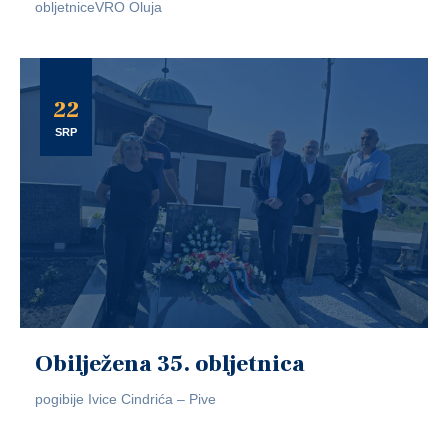
obljetniceVRO Oluja
22
SRP
Obilježena 35. obljetnica
pogibije Ivice Cindrića – Pive