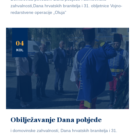
zahvalnosti,Dana hrvatskih branitelja i 31. obljetnice Vojno-
redarstvene operacije „Oluja“
04
KOL
Obilježavanje Dana pobjede
i domovinske zahvalnosti, Dana hrvatskih branitelja i 31.