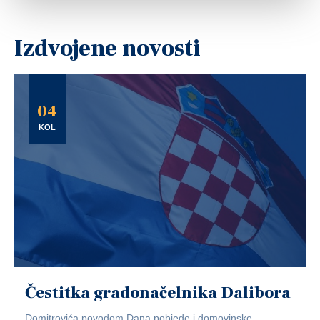
Izdvojene novosti
04
KOL
Čestitka gradonačelnika Dalibora
Domitrovića povodom Dana pobjede i domovinske