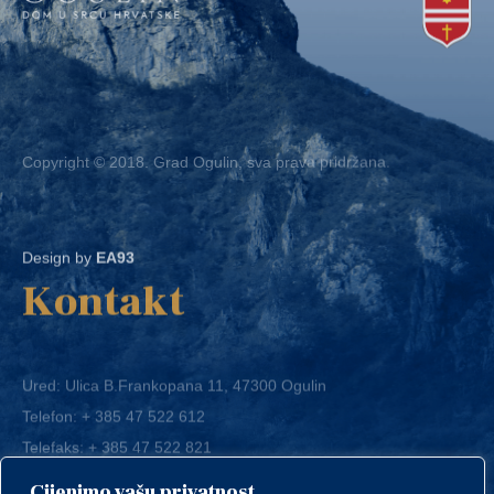
Copyright © 2018. Grad Ogulin, sva prava pridržana.
Design by
EA93
Kontakt
Ured: Ulica B.Frankopana 11, 47300 Ogulin
Telefon:
+ 385 47 522 612
Telefaks:
+ 385 47 522 821
E-mail:
grad-ogulin@ogulin.hr
Cijenimo vašu privatnost