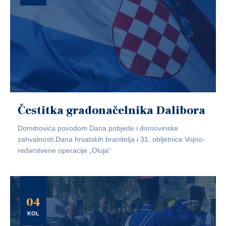
Čestitka gradonačelnika Dalibora
Domitrovića povodom Dana pobjede i domovinske
zahvalnosti,Dana hrvatskih branitelja i 31. obljetnice Vojno-
redarstvene operacije „Oluja“
04
KOL