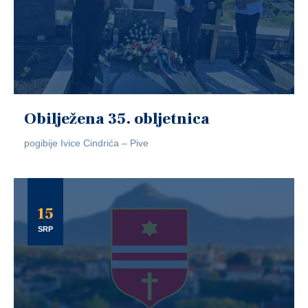
Obilježena 35. obljetnica
pogibije Ivice Cindrića – Pive
15
SRP