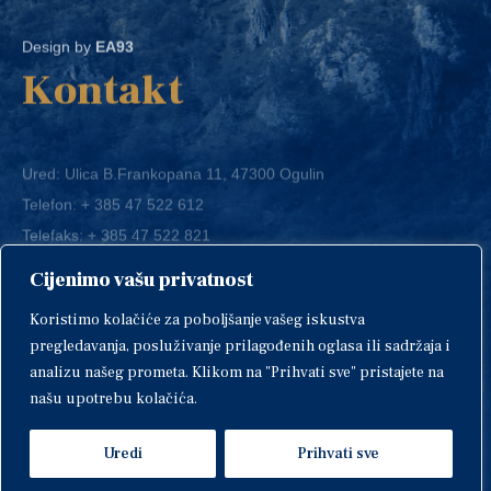
Design by
EA93
Kontakt
Ured: Ulica B.Frankopana 11, 47300 Ogulin
Telefon:
+ 385 47 522 612
Telefaks:
+ 385 47 522 821
E-mail:
grad-ogulin@ogulin.hr
Cijenimo vašu privatnost
OIB: 58264108511
Koristimo kolačiće za poboljšanje vašeg iskustva
IBAN: HR1424020061829700009
pregledavanja, posluživanje prilagođenih oglasa ili sadržaja i
analizu našeg prometa. Klikom na "Prihvati sve" pristajete na
našu upotrebu kolačića.
Uredi
Prihvati sve