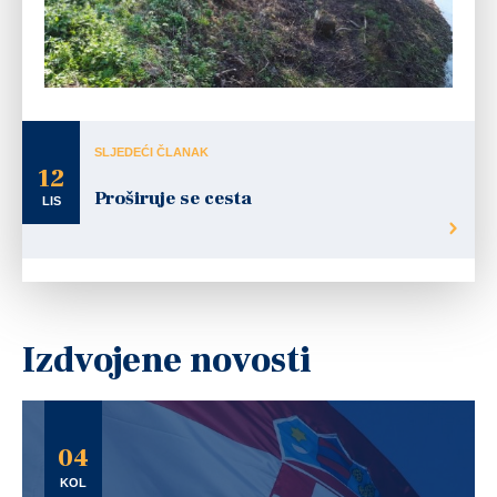
SLJEDEĆI ČLANAK
12
Proširuje se cesta
LIS
Izdvojene novosti
04
KOL