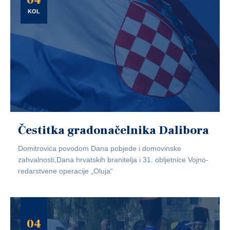
KOL
Čestitka gradonačelnika Dalibora
Domitrovića povodom Dana pobjede i domovinske
zahvalnosti,Dana hrvatskih branitelja i 31. obljetnice Vojno-
redarstvene operacije „Oluja“
04