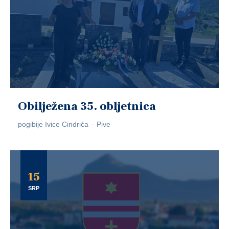
Obilježena 35. obljetnica
pogibije Ivice Cindrića – Pive
15
SRP