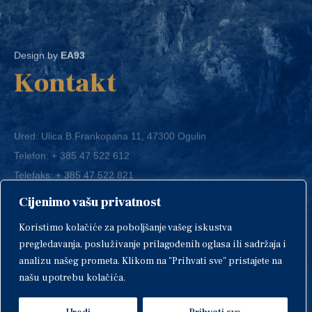
Design by
EA93
Kontakt
Ured: Ulica B.Frankopana 11, 47300 Ogulin
Telefon:
+ 385 47 522 612
Telefaks:
+ 385 47 522 821
E-mail:
grad-ogulin@ogulin.hr
Cijenimo vašu privatnost
OIB: 58264108511
Koristimo kolačiće za poboljšanje vašeg iskustva
IBAN: HR1424020061829700009
pregledavanja, posluživanje prilagođenih oglasa ili sadržaja i
analizu našeg prometa. Klikom na "Prihvati sve" pristajete na
našu upotrebu kolačića.