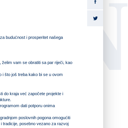
LI
za budućnost i prosperitet našega
lim vam se obratiti sa par riječi, kao
 i što još treba kako bi se u ovom
 do kraja već započete projekte i
kture.
 programom dati potporu onima
izgradnjom poslovnih pogona omogućiti
i tradicije, posebno vezano za razvoj