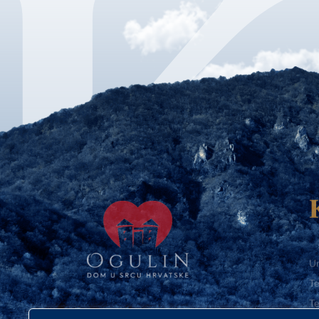
Ur
Te
Te
E-