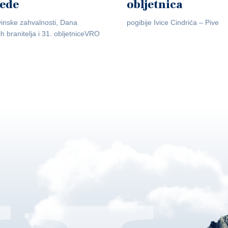
jede
obljetnica
inske zahvalnosti, Dana
pogibije Ivice Cindrića – Pive
ih branitelja i 31. obljetniceVRO