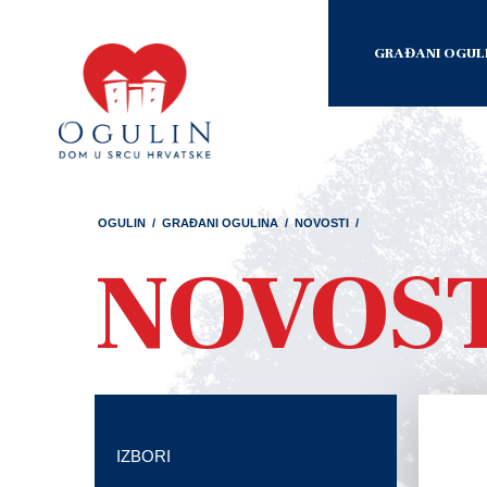
GRAĐANI OGUL
OGULIN
/
GRAĐANI OGULINA
/
NOVOSTI
/
NOVOS
IZBORI