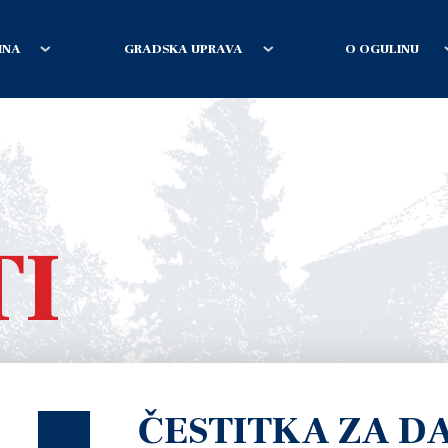
INA
GRADSKA UPRAVA
O OGULINU
TI
ČESTITKA ZA D