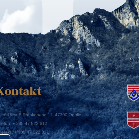
K
Kontakt
ed: Ulica B.Frankopana 11, 47300 Ogulin
lefon:
+ 385 47 522 612
lefaks:
+ 385 47 522 821
mail:
grad-ogulin@ogulin.hr