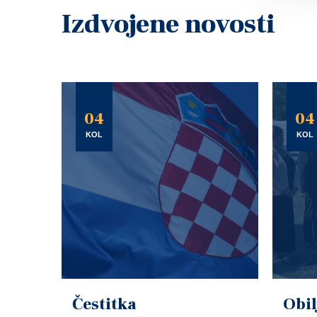
Izdvojene novosti
04
04
KOL
KOL
Čestitka
Obil