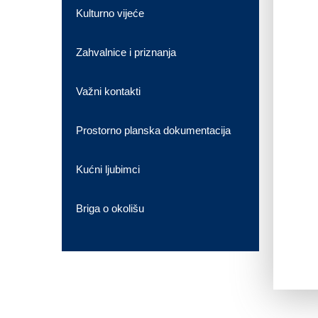
Kulturno vijeće
Zahvalnice i priznanja
Važni kontakti
Prostorno planska dokumentacija
Kućni ljubimci
Briga o okolišu