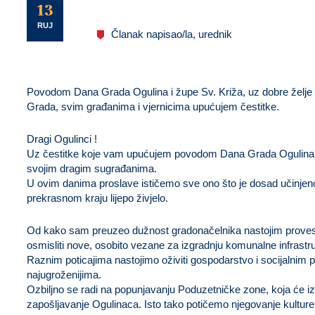
U
13
RUJ
Članak napisao/la, urednik
Povodom Dana Grada Ogulina i župe Sv. Križa, uz dobre želje 
Grada, svim građanima i vjernicima upućujem čestitke.
Dragi Ogulinci !
Uz čestitke koje vam upućujem povodom Dana Grada Ogulina, že
svojim dragim sugrađanima.
U ovim danima proslave ističemo sve ono što je dosad učinjeno
prekrasnom kraju lijepo živjelo.
Od kako sam preuzeo dužnost gradonačelnika nastojim provesti
osmisliti nove, osobito vezane za izgradnju komunalne infrastru
Raznim poticajima nastojimo oživiti gospodarstvo i socijalnim
najugroženijima.
Ozbiljno se radi na popunjavanju Poduzetničke zone, koja će 
zapošljavanje Ogulinaca. Isto tako potičemo njegovanje kulture 