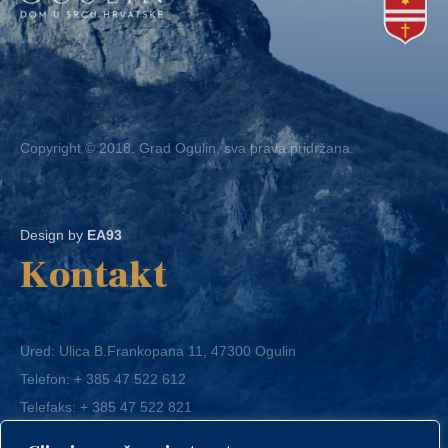
Copyright © 2018. Grad Ogulin, sva prava pridržana.
Design by
EA93
Kontakt
Ured: Ulica B.Frankopana 11, 47300 Ogulin
Telefon:
+ 385 47 522 612
Telefaks:
+ 385 47 522 821
E-mail:
grad-ogulin@ogulin.hr