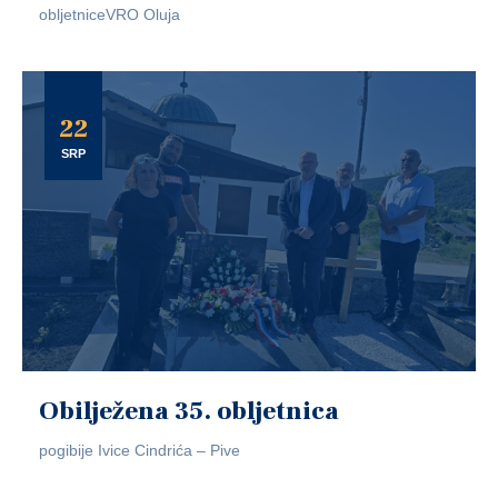
obljetniceVRO Oluja
22
SRP
Obilježena 35. obljetnica
pogibije Ivice Cindrića – Pive