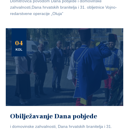
Domitrovića povodom Dana pobjede i domovinske
zahvalnosti,Dana hrvatskih branitelja i 31. obljetnice Vojno-
redarstvene operacije „Oluja“
04
KOL
Obilježavanje Dana pobjede
i domovinske zahvalnosti, Dana hrvatskih branitelja i 31.