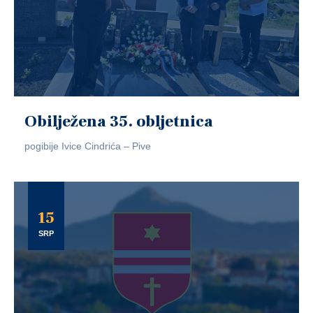
Obilježena 35. obljetnica
pogibije Ivice Cindrića – Pive
15
SRP