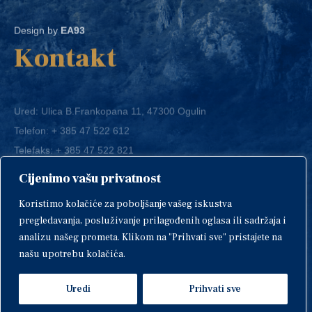
Design by
EA93
Kontakt
Ured: Ulica B.Frankopana 11, 47300 Ogulin
Telefon:
+ 385 47 522 612
Telefaks:
+ 385 47 522 821
E-mail:
grad-ogulin@ogulin.hr
Cijenimo vašu privatnost
OIB: 58264108511
Koristimo kolačiće za poboljšanje vašeg iskustva
IBAN: HR1424020061829700009
pregledavanja, posluživanje prilagođenih oglasa ili sadržaja i
analizu našeg prometa. Klikom na "Prihvati sve" pristajete na
našu upotrebu kolačića.
Uredi
Prihvati sve