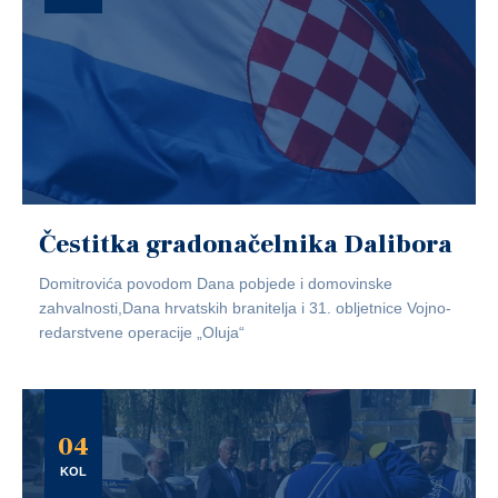
Čestitka gradonačelnika Dalibora
Domitrovića povodom Dana pobjede i domovinske
zahvalnosti,Dana hrvatskih branitelja i 31. obljetnice Vojno-
redarstvene operacije „Oluja“
04
KOL