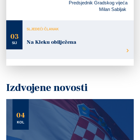
Predsjednik Gradskog vijeća
Milan Sabljak
SLJEDEĆI ČLANAK
03
Na Kleku obilježena
SIJ
Izdvojene novosti
04
KOL