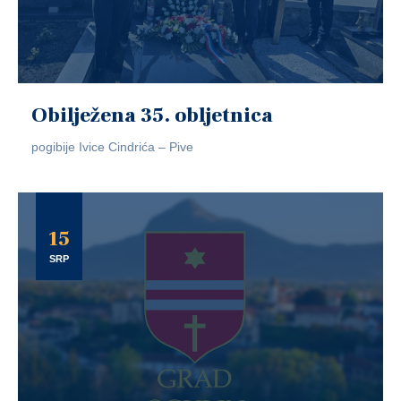
Obilježena 35. obljetnica
pogibije Ivice Cindrića – Pive
15
SRP