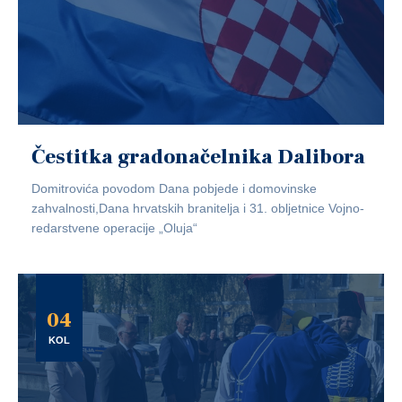
Čestitka gradonačelnika Dalibora
Domitrovića povodom Dana pobjede i domovinske
zahvalnosti,Dana hrvatskih branitelja i 31. obljetnice Vojno-
redarstvene operacije „Oluja“
04
KOL