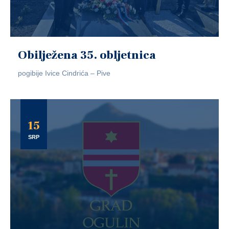
Obilježena 35. obljetnica
pogibije Ivice Cindrića – Pive
15
SRP