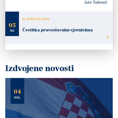
Jure Turković
SLJEDEĆI ČLANAK
05
Čestitka pravoslavnim vjernicima
SIJ
Izdvojene novosti
04
KOL