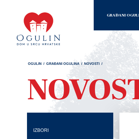
GRAĐANI OGUL
OGULIN
/
GRAĐANI OGULINA
/
NOVOSTI
/
NOVOS
IZBORI