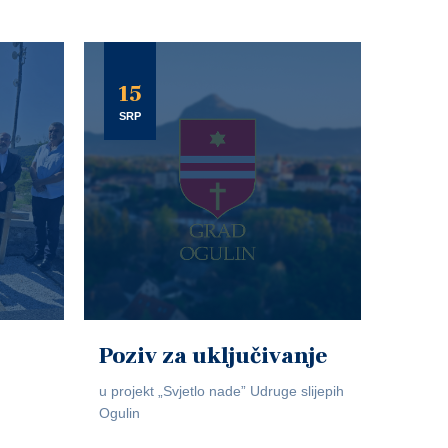
15
SRP
Poziv za uključivanje
u projekt „Svjetlo nade” Udruge slijepih
Ogulin