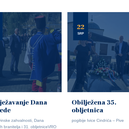
22
SRP
ježavanje Dana
Obilježena 35.
jede
obljetnica
inske zahvalnosti, Dana
pogibije Ivice Cindrića – Pive
ih branitelja i 31. obljetniceVRO