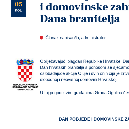
U
05
i domovinske zahv
KOL
Dana branitelja
Članak napisao/la, administrator
Obilježavajući blagdan Republike Hrvatske, Da
Dan hrvatskih branitelja s ponosom se sjećamo 
oslobađajuće akcije Oluje i svih onih čija je žrt
slobodnoj i neovisnoj domovini Hrvatskoj.
U toj prigodi svim građanima Grada Ogulina če
DAN POBJEDE I DOMOVINSKE Z