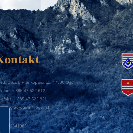
K
Kontakt
ed: Ulica B.Frankopana 11, 47300 Ogulin
lefon:
+ 385 47 522 612
lefaks:
+ 385 47 522 821
mail:
grad-ogulin@ogulin.hr
IB: 58264108511
BAN: HR1424020061829700009