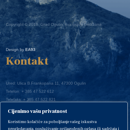
Copyright © 2018. Grad Ogulin, sva prava pridržana.
Design by
EA93
Kontakt
Ured: Ulica B.Frankopana 11, 47300 Ogulin
Telefon:
+ 385 47 522 612
Telefaks:
+ 385 47 522 821
E-mail:
grad-ogulin@ogulin.hr
Cijenimo vašu privatnost
OIB: 58264108511
Koristimo kolačiće za poboljšanje vašeg iskustva
IBAN: HR1424020061829700009
pregledavanja, posluživanje prilagođenih oglasa ili sadržaja i