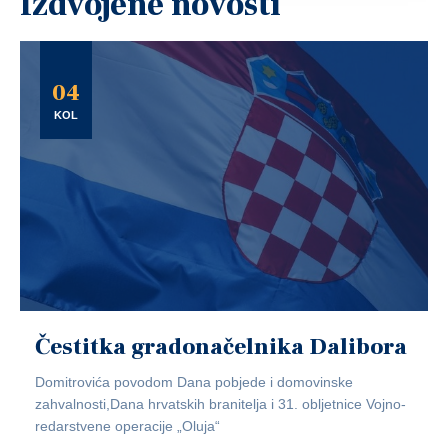
Izdvojene novosti
04
KOL
Čestitka gradonačelnika Dalibora
Domitrovića povodom Dana pobjede i domovinske
zahvalnosti,Dana hrvatskih branitelja i 31. obljetnice Vojno-
redarstvene operacije „Oluja“