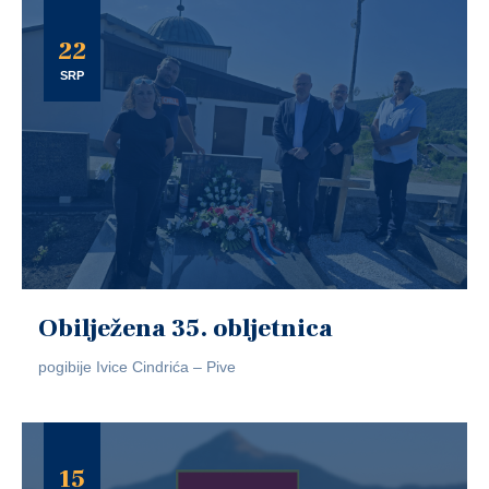
22
SRP
Obilježena 35. obljetnica
pogibije Ivice Cindrića – Pive
15