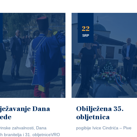
22
SRP
ježavanje Dana
Obilježena 35.
jede
obljetnica
inske zahvalnosti, Dana
pogibije Ivice Cindrića – Pive
ih branitelja i 31. obljetniceVRO