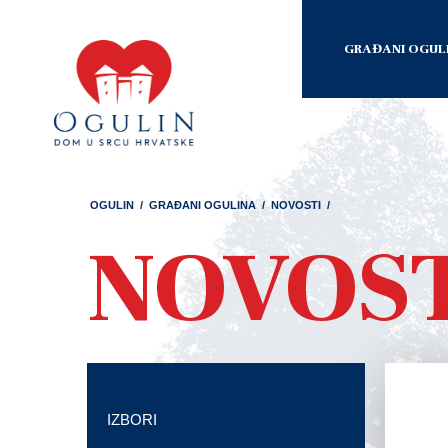
GRAĐANI OGUL
OGULIN
/
GRAĐANI OGULINA
/
NOVOSTI
/
NOVOS
IZBORI