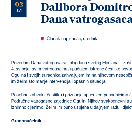
U
02
Dalibora Domitr
SVI
Dana vatrogasac
Članak napisao/la, urednik
Povodom Dana vatrogasaca i blagdana svetog Florijana – zaštit
4. svibnja, svim vatrogascima upućujem iskrene čestitke pov
Ogulina i svojih suradnika zahvaljujem im na njihovom nesebičn
im želim što manje intervencija i opasnih situacija.
Posebnu zahvalu, čestitku i priznanje upućujem pripadnicima J
Područne vatrogasne zajednice Ogulin. Njihov svakodnevni trud
iznimno cijenimo. Želim im puno uspjeha u daljnjem radu i djelo
Gradonačelnik