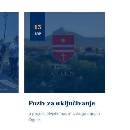
15
SRP
Poziv za uključivanje
u projekt „Svjetlo nade” Udruge slijepih
Ogulin