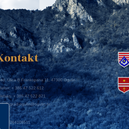
K
Kontakt
ed: Ulica B.Frankopana 11, 47300 Ogulin
lefon:
+ 385 47 522 612
lefaks:
+ 385 47 522 821
mail:
grad-ogulin@ogulin.hr
IB: 58264108511
BAN: HR1424020061829700009