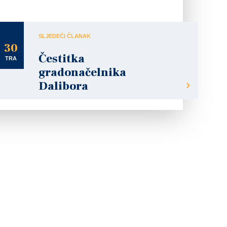
SLJEDEĆI ČLANAK
30
Čestitka
TRA
gradonačelnika
Dalibora