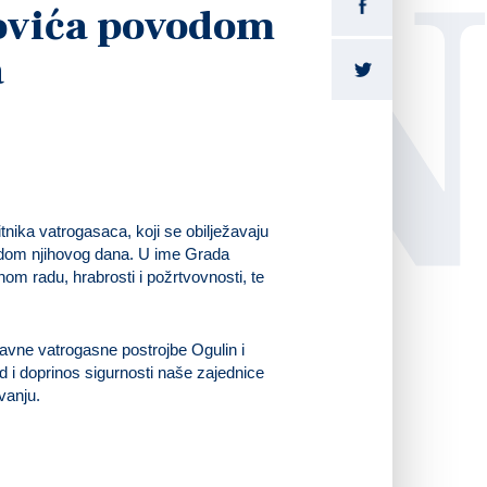
LI
ovića povodom
a
nika vatrogasaca, koji se obilježavaju
odom njihovog dana. U ime Grada
om radu, hrabrosti i požrtvovnosti, te
avne vatrogasne postrojbe Ogulin i
 i doprinos sigurnosti naše zajednice
vanju.