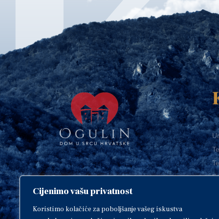
Ur
Te
Te
E-
Cijenimo vašu privatnost
O
Copyright © 2018. Grad Ogulin,
sva prava pridržana.
I
Koristimo kolačiće za poboljšanje vašeg iskustva