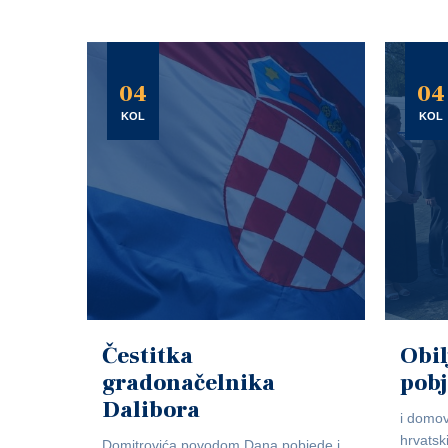
04
04
KOL
KOL
Čestitka
Obil
gradonačelnika
pob
Dalibora
i domov
hrvatsk
Domitrovića povodom Dana pobjede i